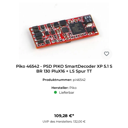
Piko 46542 - PSD PIKO SmartDecoder XP 5.1 S
BR 130 PluX16 + LS Spur TT
Produktnummer:
pi46542
Hersteller:
Piko
Lieferbar
109,28 €*
UVP des Herstellers: 132,00 €