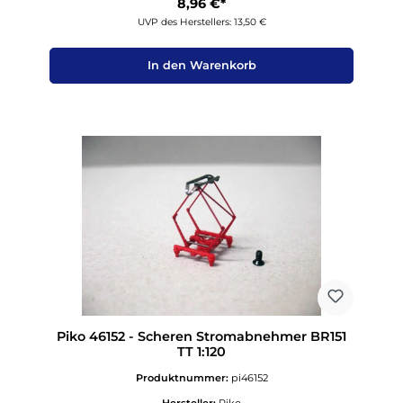
8,96 €*
UVP des Herstellers: 13,50 €
In den Warenkorb
Piko 46152 - Scheren Stromabnehmer BR151
TT 1:120
Produktnummer:
pi46152
Hersteller:
Piko