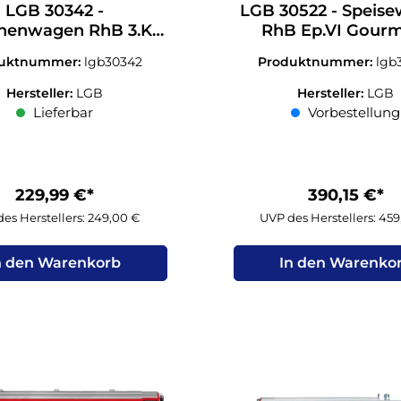
LGB 30342 -
LGB 30522 - Speis
nenwagen RhB 3.Kl.
RhB Ep.VI Gour
I-VI Spur G 1:22,5
WR3810 1:22,
duktnummer:
lgb30342
Produktnummer:
lgb
Hersteller:
LGB
Hersteller:
LGB
Lieferbar
Vorbestellung
229,99 €*
390,15 €*
es Herstellers: 249,00 €
UVP des Herstellers: 45
n den Warenkorb
In den Warenko