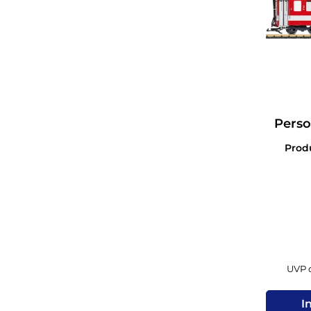
Pers
2
Prod
UVP d
I