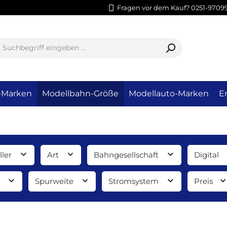
Fragen vor dem Kauf? 0251-9709
-Marken
Modellbahn-Größe
Modellauto-Marken
Er
ller
Art
Bahngesellschaft
Digital
d
Spurweite
Stromsystem
Preis