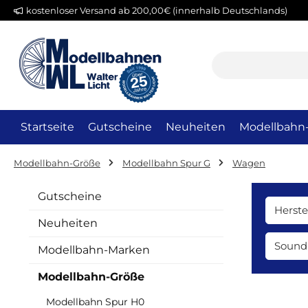
kostenloser Versand ab 200,00€ (innerhalb Deutschlands)
m Hauptinhalt springen
Zur Suche springen
Zur Hauptnavigation springen
Startseite
Gutscheine
Neuheiten
Modellbahn
Modellbahn-Größe
Modellbahn Spur G
Wagen
Gutscheine
Herste
Neuheiten
Soun
Modellbahn-Marken
Modellbahn-Größe
Modellbahn Spur H0