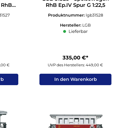
 RhB
RhB Ep.IV Spur G 1:22,5
:22,5
31527
Produktnummer:
lgb31528
Hersteller:
LGB
Lieferbar
335,00 €*
9,00 €
UVP des Herstellers: 449,00 €
rb
In den Warenkorb