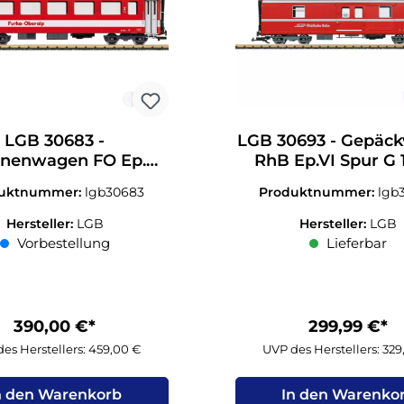
LGB 30683 -
LGB 30693 - Gepäc
onenwagen FO Ep.V
RhB Ep.VI Spur G 1
.Kl. Spur G 1:22,5
uktnummer:
lgb30683
Produktnummer:
lgb
Hersteller:
LGB
Hersteller:
LGB
Vorbestellung
Lieferbar
390,00 €*
299,99 €*
es Herstellers: 459,00 €
UVP des Herstellers: 32
n den Warenkorb
In den Warenko