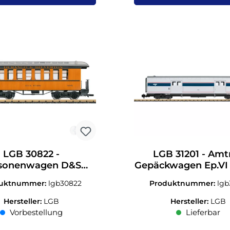
LGB 30822 -
LGB 31201 - Amt
sonenwagen D&S
Gepäckwagen Ep.VI
 335 Elk Park Ep.VI
1:22,5
duktnummer:
lgb30822
Produktnummer:
lgb
Spur G 1:22,5
Hersteller:
LGB
Hersteller:
LGB
Vorbestellung
Lieferbar