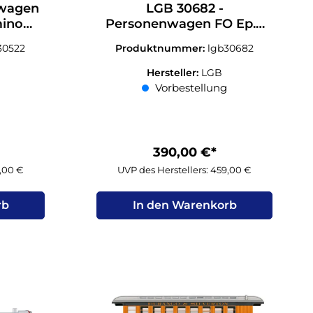
ewagen
LGB 30682 -
mino
Personenwagen FO Ep.V
5
1.Kl. Spur G 1:22,5
30522
Produktnummer:
lgb30682
Hersteller:
LGB
Vorbestellung
390,00 €*
9,00 €
UVP des Herstellers: 459,00 €
rb
In den Warenkorb