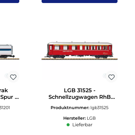
rak
LGB 31525 -
 Spur G
Schnellzugwagen RhB
Ep.IV 1.Kl. Spur G 1:22,5
31201
Produktnummer:
lgb31525
Hersteller:
LGB
Lieferbar