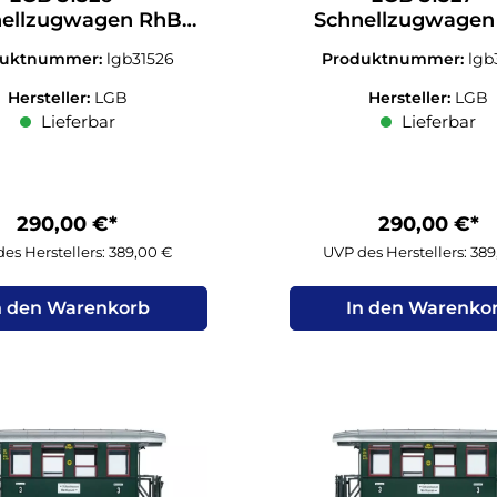
nellzugwagen RhB
Schnellzugwagen
1./2.Kl. Spur G 1:22,5
ep.IV 2.Kl. Spur G 1
duktnummer:
lgb31526
Produktnummer:
lgb
Hersteller:
LGB
Hersteller:
LGB
Lieferbar
Lieferbar
290,00 €*
290,00 €*
es Herstellers: 389,00 €
UVP des Herstellers: 38
n den Warenkorb
In den Warenko