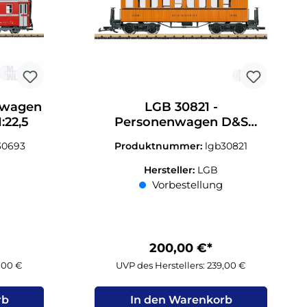
kwagen
LGB 30821 -
:22,5
Personenwagen D&S
Coach 336 Rockwood Ep.VI
30693
Produktnummer:
lgb30821
Spur G 1:22,5
Hersteller:
LGB
Vorbestellung
200,00 €*
9,00 €
UVP des Herstellers: 239,00 €
rb
In den Warenkorb