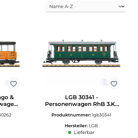
ngo &
LGB 30341 -
swagen
Personenwagen RhB 3.Kl.
2,5
Ep.I-VI Spur G 1:22,5
30262
Produktnummer:
lgb30341
Hersteller:
LGB
Lieferbar