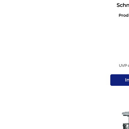
Sch
Ep.IV 
Pro
UVP d
I