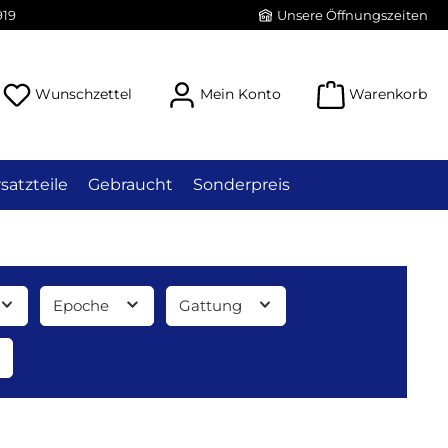
919
Unsere Öffnungszeiten
Du hast 0 Produkte auf dem Merkzettel
Wunschzettel
Mein Konto
Warenkorb
satzteile
Gebraucht
Sonderpreis
Epoche
Gattung