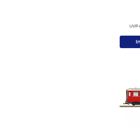
UVP d
I