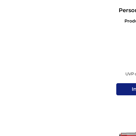
Perso
Ep.
Pro
UVP d
I