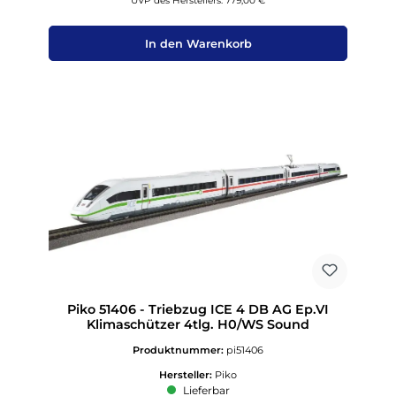
UVP des Herstellers: 779,00 €
In den Warenkorb
Piko 51406 - Triebzug ICE 4 DB AG Ep.VI
Klimaschützer 4tlg. H0/WS Sound
Produktnummer:
pi51406
Hersteller:
Piko
Lieferbar