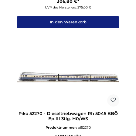
306,80 €*
UVP des Herstellers: 375,00 €
In den Warenkorb
Piko 52270 - Dieseltriebwagen Rh 5045 BBÖ
Ep.III 3tlg. H0/WS
Produktnummer:
pi52270
Hersteller:
Piko