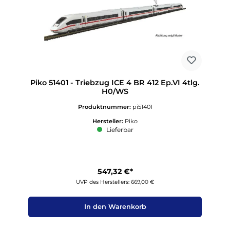
Piko 51401 - Triebzug ICE 4 BR 412 Ep.VI 4tlg.
H0/WS
Produktnummer:
pi51401
Hersteller:
Piko
Lieferbar
547,32 €*
UVP des Herstellers: 669,00 €
In den Warenkorb