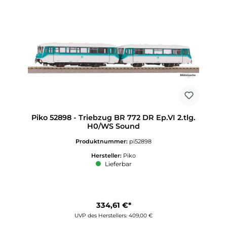
Piko 52898 - Triebzug BR 772 DR Ep.VI 2.tlg.
H0/WS Sound
Produktnummer:
pi52898
Hersteller:
Piko
Lieferbar
334,61 €*
UVP des Herstellers: 409,00 €