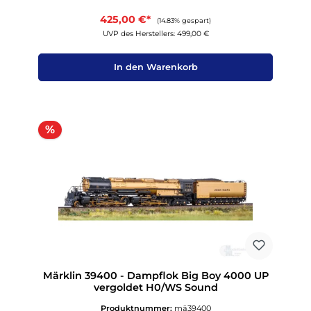
425,00 €*
(14.83% gespart)
UVP des Herstellers: 499,00 €
In den Warenkorb
Rabatt
%
Märklin 39400 - Dampflok Big Boy 4000 UP
vergoldet H0/WS Sound
Produktnummer:
mä39400