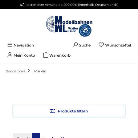
kostenloser Versand ab 200,00€ (innerhalb Deutschlands)
Zum Hauptinhalt springen
Du 
Navigation
Suche
Wunschzettel
Mein Konto
Warenkorb
Sonderpreis
Märklin
Produkte filtern
Seite
Seite