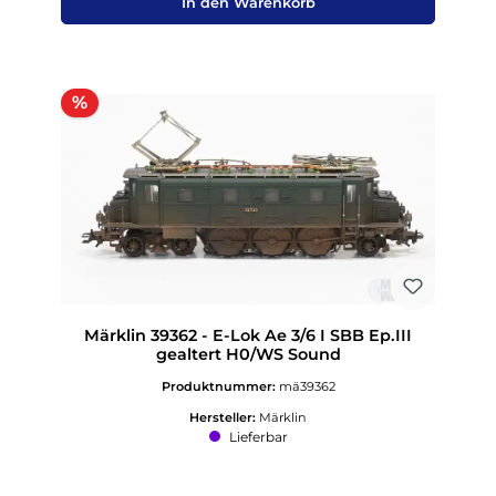
In den Warenkorb
Rabatt
%
Märklin 39362 - E-Lok Ae 3/6 I SBB Ep.III
gealtert H0/WS Sound
Produktnummer:
mä39362
Hersteller:
Märklin
Lieferbar