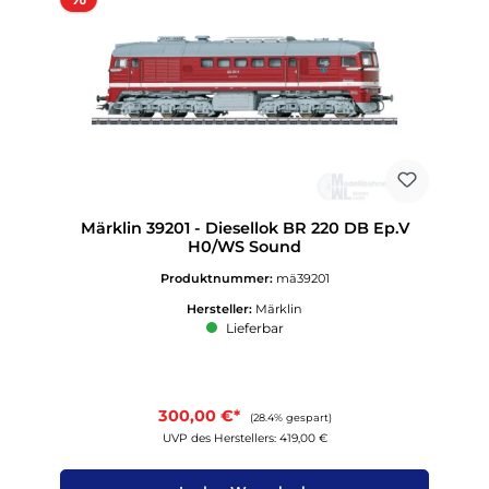
Märklin 39201 - Diesellok BR 220 DB Ep.V
H0/WS Sound
Produktnummer:
mä39201
Hersteller:
Märklin
Lieferbar
300,00 €*
(28.4% gespart)
UVP des Herstellers: 419,00 €