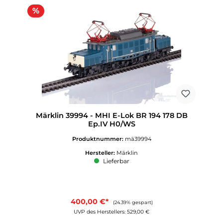
Rabatt
%
Märklin 39994 - MHI E-Lok BR 194 178 DB
Ep.IV H0/WS
Produktnummer:
mä39994
Hersteller:
Märklin
Lieferbar
400,00 €*
(24.39% gespart)
UVP des Herstellers: 529,00 €