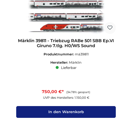
Märklin 39811 - Triebzug RABe 501 SBB Ep.VI
Giruno 7.tlg. H0/WS Sound
Produktnummer:
mä39811
Hersteller:
Märklin
Lieferbar
750,00 €*
(34.78% gespart)
UVP des Herstellers: 1.150,00 €
In den Warenkorb