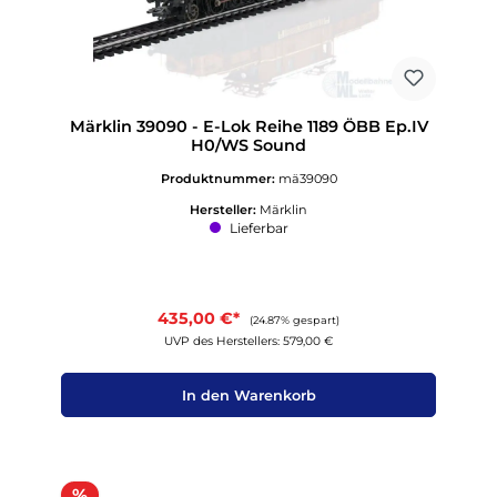
Märklin 39090 - E-Lok Reihe 1189 ÖBB Ep.IV
H0/WS Sound
Produktnummer:
mä39090
Hersteller:
Märklin
Lieferbar
435,00 €*
(24.87% gespart)
UVP des Herstellers: 579,00 €
In den Warenkorb
Rabatt
%