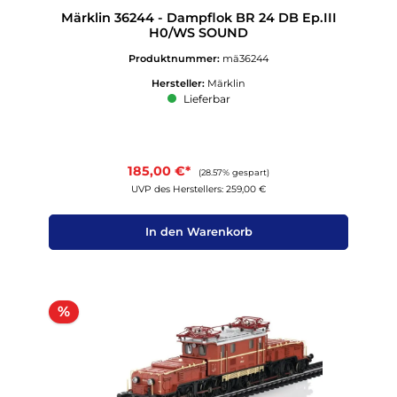
Märklin 36244 - Dampflok BR 24 DB Ep.III
H0/WS SOUND
Produktnummer:
mä36244
Hersteller:
Märklin
Lieferbar
185,00 €*
(28.57% gespart)
UVP des Herstellers: 259,00 €
In den Warenkorb
Rabatt
%