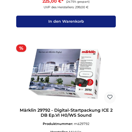
225,00 €*
(24.75% gespart)
UVP des Herstellers: 299,00 €
In den Warenkorb
Rabatt
%
Märklin 29792 - Digital-Startpackung ICE 2
DB Ep.VI H0/WS Sound
Produktnummer:
mä29792
Hersteller:
Märklin