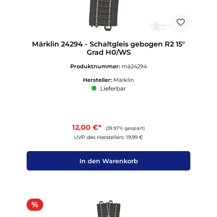
Märklin 24294 - Schaltgleis gebogen R2 15°
Grad H0/WS
Produktnummer:
mä24294
Hersteller:
Märklin
Lieferbar
12,00 €*
(39.97% gespart)
UVP des Herstellers: 19,99 €
In den Warenkorb
Rabatt
%