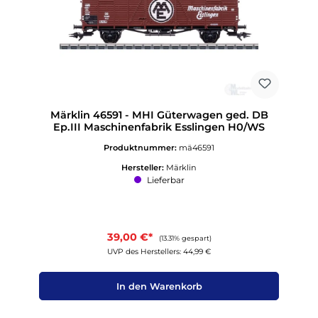
Märklin 46591 - MHI Güterwagen ged. DB
Ep.III Maschinenfabrik Esslingen H0/WS
Produktnummer:
mä46591
Hersteller:
Märklin
Lieferbar
39,00 €*
(13.31% gespart)
UVP des Herstellers: 44,99 €
In den Warenkorb