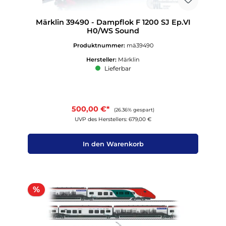
Märklin 39490 - Dampflok F 1200 SJ Ep.VI
H0/WS Sound
Produktnummer:
mä39490
Hersteller:
Märklin
Lieferbar
500,00 €*
(26.36% gespart)
UVP des Herstellers: 679,00 €
In den Warenkorb
Rabatt
%