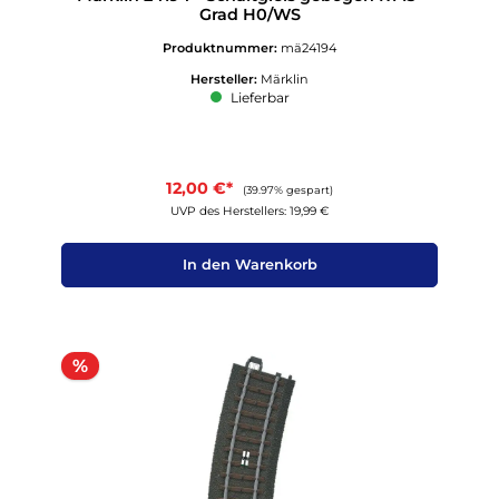
Grad H0/WS
Produktnummer:
mä24194
Hersteller:
Märklin
Lieferbar
12,00 €*
(39.97% gespart)
UVP des Herstellers: 19,99 €
In den Warenkorb
Rabatt
%