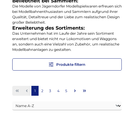
Beliebtheit bei Sammlern:
Die Modelle von Jägerndorfer Modellspielwaren erfreuen sich
bei Modellbahnenthusiasten und Sammlern aufgrund ihrer
Qualität, Detailtreue und der Liebe zum realistischen Design
großer Beliebtheit.
Erweiterung des Sortiments:
Das Unternehmen hat im Laufe der Jahre sein Sortiment
erweitert und bietet nicht nur Lokomotiven und Waggons
an, sondern auch eine Vielzahl von Zubehör, um realistische
Modellbahnanlagen zu gestalten.
Produkte filtern
Seite
Seite
Seite
Seite
Seite
1
2
3
4
5