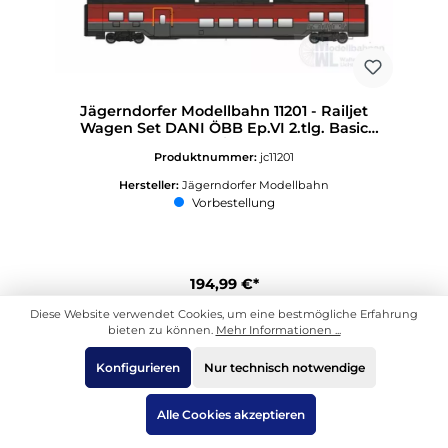
Jägerndorfer Modellbahn 11201 - Railjet
Wagen Set DANI ÖBB Ep.VI 2.tlg. Basic
H0/WS
Produktnummer:
jc11201
Hersteller:
Jägerndorfer Modellbahn
Vorbestellung
194,99 €*
UVP des Herstellers: 209,90 €
Diese Website verwendet Cookies, um eine bestmögliche Erfahrung
bieten zu können.
Mehr Informationen ...
In den Warenkorb
Konfigurieren
Nur technisch notwendige
Alle Cookies akzeptieren
Seite
Seite
Seite
Seite
Seite
1
2
3
4
5