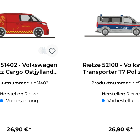
 51402 - Volkswagen
Rietze 52100 - Vol
z Cargo Ostjyllands
Transporter T7 Poliz
vaesen (DK) H0 1:87
H0 1:87
duktnummer:
rie51402
Produktnummer:
rie
Hersteller:
Rietze
Hersteller:
Rietze
Vorbestellung
Vorbestellung
26,90 €*
26,90 €*