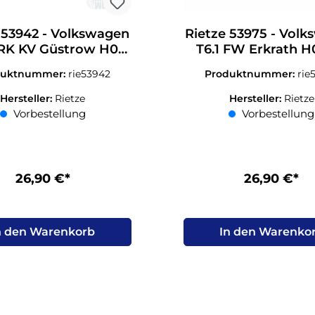
 53942 - Volkswagen
Rietze 53975 - Vol
RK KV Güstrow H0
T6.1 FW Erkrath H0
1:87
duktnummer:
rie53942
Produktnummer:
rie
Hersteller:
Rietze
Hersteller:
Rietze
Vorbestellung
Vorbestellung
26,90 €*
26,90 €*
n den Warenkorb
In den Warenko