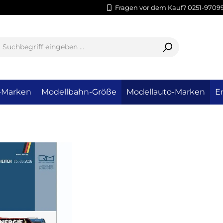
Fragen vor dem Kauf? 0251-9709
-Marken
Modellbahn-Größe
Modellauto-Marken
Er