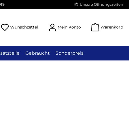
919
Unsere Öffnungszeiten
Du hast 0 Produkte auf dem Merkzettel
Wunschzettel
Mein Konto
Warenkorb
satzteile
Gebraucht
Sonderpreis