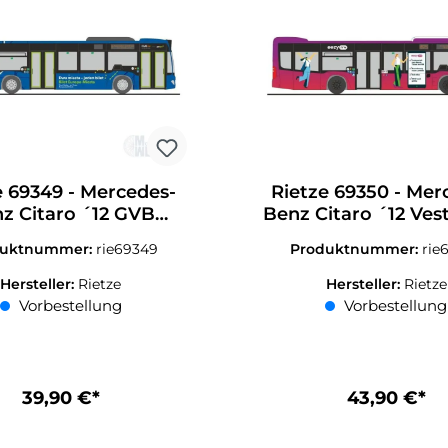
e 69349 - Mercedes-
Rietze 69350 - Mer
z Citaro ´12 GVB
Benz Citaro ´12 Vest
Görlitz H0 1:87
eezy.nrw H0 1:
duktnummer:
rie69349
Produktnummer:
rie
Hersteller:
Rietze
Hersteller:
Rietze
Vorbestellung
Vorbestellung
39,90 €*
43,90 €*