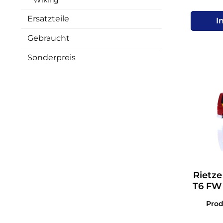
Ersatzteile
I
Gebraucht
Sonderpreis
Rietze
T6 FW
Pro