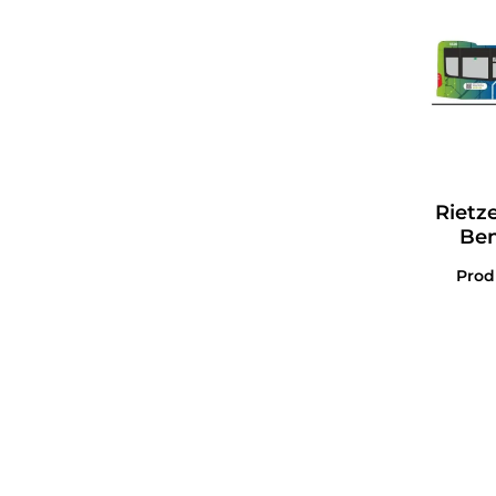
Rietz
Ben
Pro