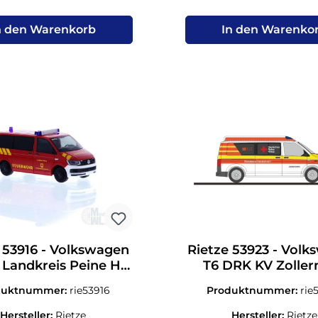
n den Warenkorb
In den Warenko
 53916 - Volkswagen
Rietze 53923 - Vol
 Landkreis Peine H0
T6 DRK KV Zoller
1:87
Balingen H0 1:
duktnummer:
rie53916
Produktnummer:
rie
Hersteller:
Rietze
Hersteller:
Rietze