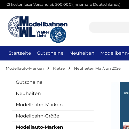
kostenloser Versand ab 200,00€ (innerhalb Deutschlands)
m Hauptinhalt springen
Zur Suche springen
Zur Hauptnavigation springen
Startseite
Gutscheine
Neuheiten
Modellbahn
Modellauto-Marken
Rietze
Neuheiten Mai/Jun 2026
Gutscheine
Neuheiten
Modellbahn-Marken
Modellbahn-Größe
Modellauto-Marken