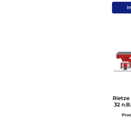
I
Rietze
32 n.B.
Pro