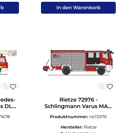
rb
In den Warenkorb
cedes-
Rietze 72976 -
us DLK
Schlingmann Varus MAN
:87
HLF FW Havixbeck H0 1:87
71678
Produktnummer:
rie72976
Hersteller:
Rietze