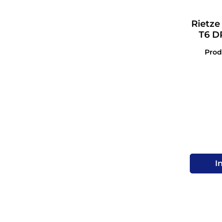
Rietze
T6 D
Pro
I