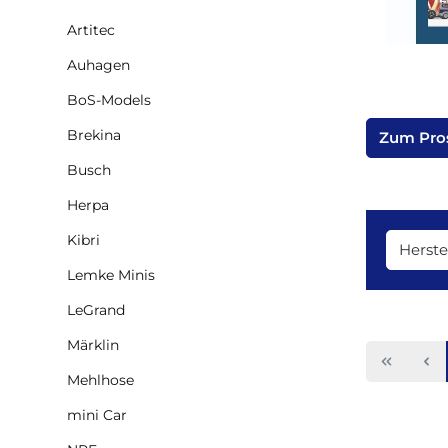
Artitec
Auhagen
BoS-Models
Brekina
Zum Pro
Busch
Herpa
Kibri
Herste
Lemke Minis
LeGrand
Märklin
Mehlhose
mini Car