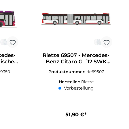
cedes-
Rietze 69507 - Mercedes-
ische -
Benz Citaro G ´12 SWK
87
Mobil Krefeld H0 1:87
69350
Produktnummer:
rie69507
Hersteller:
Rietze
Vorbestellung
51,90 €*