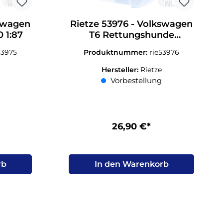
kswagen
Rietze 53976 - Volkswagen
 1:87
T6 Rettungshunde
Malteser Schwäbisch
53975
Produktnummer:
rie53976
Gmünd H0 1:87
Hersteller:
Rietze
Vorbestellung
26,90 €*
rb
In den Warenkorb