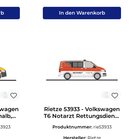
rb
In den Warenkorb
kswagen
Rietze 53933 - Volkswagen
nalb,
T6 Notarzt Rettungsdienst
87
Halle/Saale H0 1:87
53923
Produktnummer:
rie53933
Hersteller:
Rietze