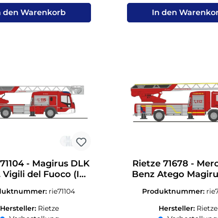
n den Warenkorb
In den Warenko
 71104 - Magirus DLK
Rietze 71678 - Mer
 Vigili del Fuoco (IT)
Benz Atego Magir
H0 1:87
FW Bitburg H0 1
duktnummer:
rie71104
Produktnummer:
rie
Hersteller:
Rietze
Hersteller:
Rietze