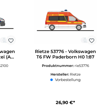
kswagen
Rietze 53776 - Volkswagen
ei (AT)
T6 FW Paderborn H0 1:87
52100
Produktnummer:
rie53776
Hersteller:
Rietze
Vorbestellung
26,90 €*