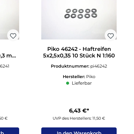
Piko 46242 - Haftreifen
x0,3 mm
5x2,5x0,35 10 Stück N 1:160
60
46241
Produktnummer:
pi46242
Hersteller:
Piko
Lieferbar
6,43 €*
,50 €
UVP des Herstellers: 11,50 €
rb
In den Warenkorb