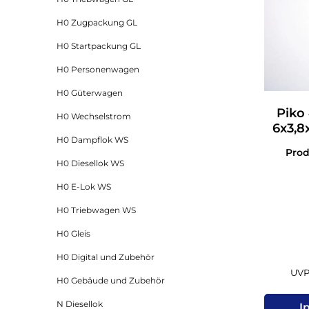
H0 Zugpackung GL
H0 Startpackung GL
H0 Personenwagen
H0 Güterwagen
Piko
H0 Wechselstrom
6x3,8
H0 Dampflok WS
Pro
H0 Diesellok WS
H0 E-Lok WS
H0 Triebwagen WS
H0 Gleis
H0 Digital und Zubehör
UVP 
H0 Gebäude und Zubehör
N Diesellok
I