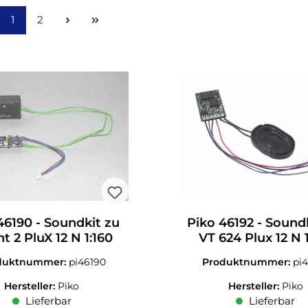
Seite
Seite
1
2
46190 - Soundkit zu
Piko 46192 - Soundk
nt 2 PluX 12 N 1:160
VT 624 Plux 12 N 
duktnummer:
pi46190
Produktnummer:
pi
Hersteller:
Piko
Hersteller:
Piko
Lieferbar
Lieferbar