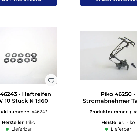
 46243 - Haftreifen
Piko 46250 -
 10 Stück N 1:160
Stromabnehmer Ta
GTW Stadler N 1
duktnummer:
pi46243
Produktnummer:
pi
Hersteller:
Piko
Hersteller:
Piko
Lieferbar
Lieferbar