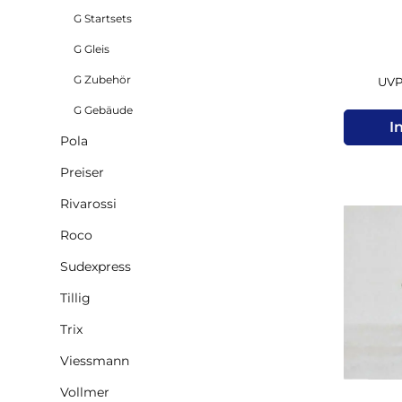
G Startsets
G Gleis
G Zubehör
UVP 
G Gebäude
I
Pola
Preiser
Rivarossi
Roco
Sudexpress
Tillig
Trix
Viessmann
Vollmer