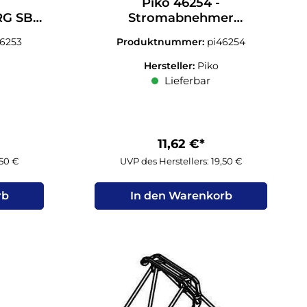
Piko 46254 -
RG SBS
Stromabnehmer
60
Hondekop anthrazitgrau N
46253
Produktnummer:
pi46254
1:160
Hersteller:
Piko
Lieferbar
11,62 €*
,50 €
UVP des Herstellers: 19,50 €
rb
In den Warenkorb