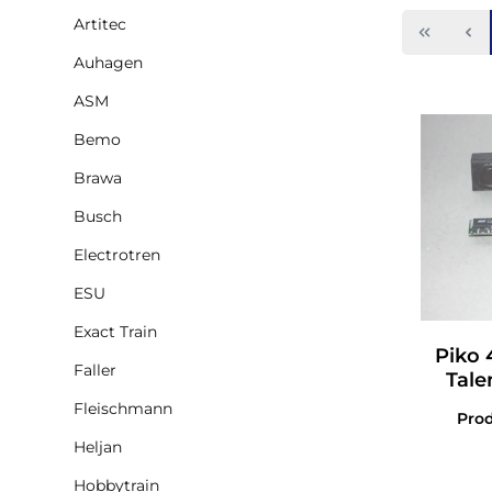
Artitec
Auhagen
ASM
Bemo
Brawa
Busch
Electrotren
ESU
Exact Train
Piko 
Faller
Tale
Fleischmann
Pro
Heljan
Hobbytrain