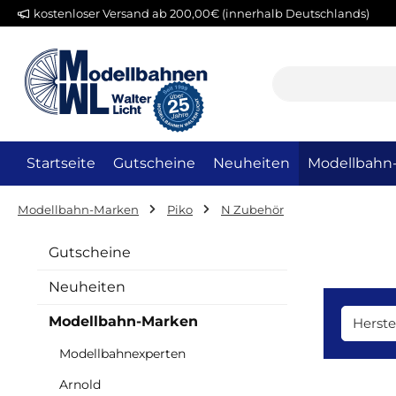
kostenloser Versand ab 200,00€ (innerhalb Deutschlands)
m Hauptinhalt springen
Zur Suche springen
Zur Hauptnavigation springen
Startseite
Gutscheine
Neuheiten
Modellbahn
Modellbahn-Marken
Piko
N Zubehör
Gutscheine
Neuheiten
Modellbahn-Marken
Herste
Modellbahnexperten
Arnold