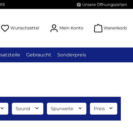
919
Unsere Öffnungszeiten
Du hast 0 Produkte auf dem Merkzettel
Wunschzettel
Mein Konto
Warenkorb
satzteile
Gebraucht
Sonderpreis
Sound
Spurweite
Preis