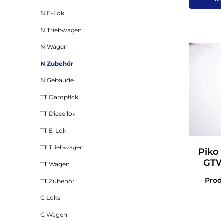
N E-Lok
N Triebwagen
N Wagen
N Zubehör
N Gebäude
TT Dampflok
TT Diesellok
TT E-Lok
TT Triebwagen
Piko
GTW
TT Wagen
Pro
TT Zubehör
G Loks
G Wagen