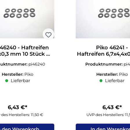
 46240 - Haftreifen
Piko 46241 -
x0,3 mm 10 Stück N
Haftreifen 6,7x4,4
1:160
10 Stück N 1:1
duktnummer:
pi46240
Produktnummer:
pi
Hersteller:
Piko
Hersteller:
Piko
Lieferbar
Lieferbar
6,43 €*
6,43 €*
des Herstellers: 11,50 €
UVP des Herstellers: 11
n den Warenkorb
In den Warenko