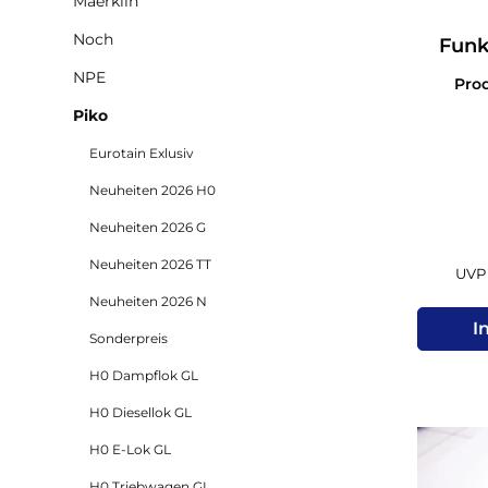
Maerklin
Noch
Funk
Kabel
NPE
Pro
Piko
Eurotain Exlusiv
Neuheiten 2026 H0
Neuheiten 2026 G
Neuheiten 2026 TT
UVP 
Neuheiten 2026 N
I
Sonderpreis
H0 Dampflok GL
H0 Diesellok GL
H0 E-Lok GL
H0 Triebwagen GL