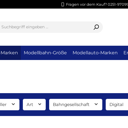
Fragen vor dem Kauf? 0251-9709
-Marken
Modellbahn-Größe
Modellauto-Marken
Er
ller
Art
Bahngesellschaft
Digital