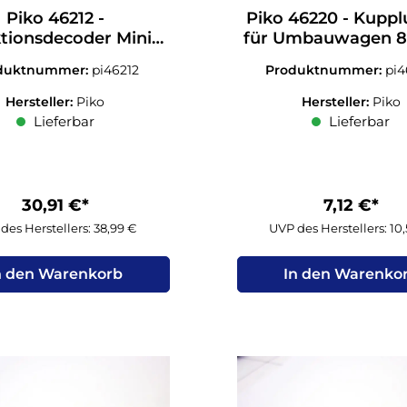
Piko 46212 -
Piko 46220 - Kupp
tionsdecoder Mini
für Umbauwagen 8
 ohne Schnittstelle
N 1:160
duktnummer:
pi46212
Produktnummer:
pi
Hersteller:
Piko
Hersteller:
Piko
Lieferbar
Lieferbar
30,91 €*
7,12 €*
des Herstellers: 38,99 €
UVP des Herstellers: 10
n den Warenkorb
In den Warenko