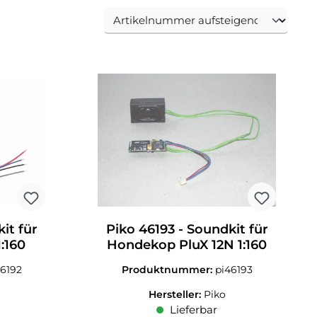
it für
Piko 46193 - Soundkit für
1:160
Hondekop PluX 12N 1:160
46192
Produktnummer:
pi46193
Hersteller:
Piko
Lieferbar