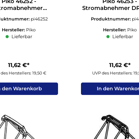
Piko 46252 -
Piko 46253 -
tromabnehmer
Stromabnehmer D
kop schiefergrau N
39 für E18 N 1:1
duktnummer:
pi46252
Produktnummer:
pi
1:160
Hersteller:
Piko
Hersteller:
Piko
Lieferbar
Lieferbar
11,62 €*
11,62 €*
des Herstellers: 19,50 €
UVP des Herstellers: 19
n den Warenkorb
In den Warenko