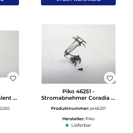
Piko 46251 -
lent 2
Stromabnehmer Coradia N
:160
1:160
46250
Produktnummer:
pi46251
Hersteller:
Piko
Lieferbar