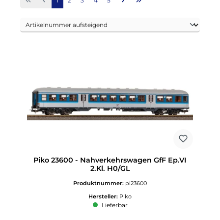
1
2
3
4
5
Piko 23600 - Nahverkehrswagen GfF Ep.VI
2.Kl. H0/GL
Produktnummer:
pi23600
Hersteller:
Piko
Lieferbar