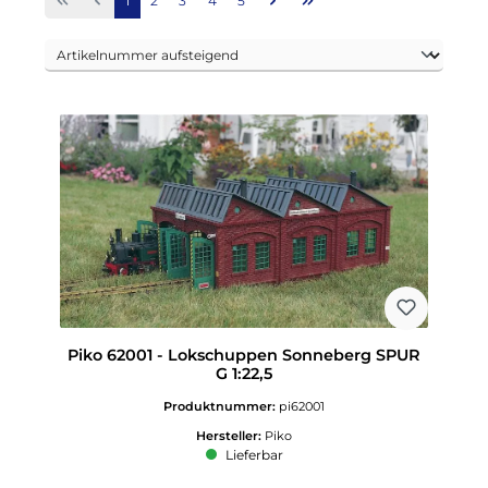
1
2
3
4
5
Piko 62001 - Lokschuppen Sonneberg SPUR
G 1:22,5
Produktnummer:
pi62001
Hersteller:
Piko
Lieferbar