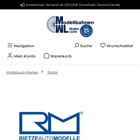
kostenloser Versand ab 200,00€ (innerhalb Deutschlands)
Zum Hauptinhalt springen
Du 
Navigation
Suche
Wunschzettel
Mein Konto
Warenkorb
Modellauto-Marken
Rietze