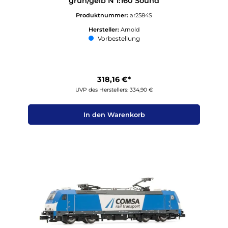
grün/gelb N 1:160 Sound
Produktnummer:
ar2584S
Hersteller:
Arnold
Vorbestellung
318,16 €*
UVP des Herstellers: 334,90 €
In den Warenkorb