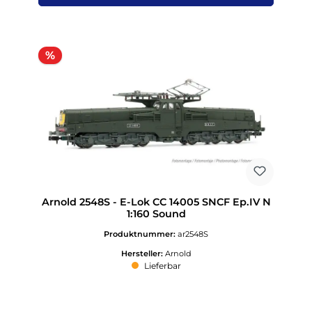
Rabatt
%
Arnold 2548S - E-Lok CC 14005 SNCF Ep.IV N
1:160 Sound
Produktnummer:
ar2548S
Hersteller:
Arnold
Lieferbar