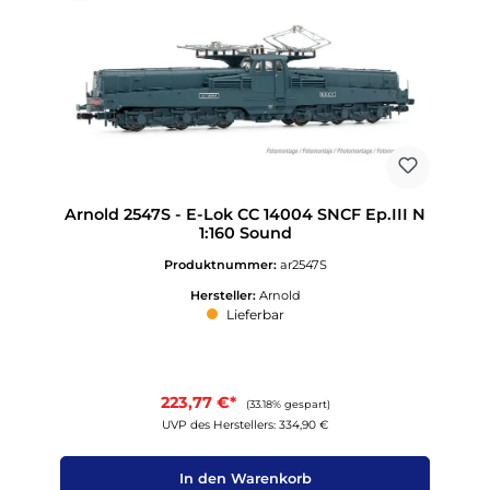
Arnold 2547S - E-Lok CC 14004 SNCF Ep.III N
1:160 Sound
Produktnummer:
ar2547S
Hersteller:
Arnold
Lieferbar
223,77 €*
(33.18% gespart)
UVP des Herstellers: 334,90 €
In den Warenkorb