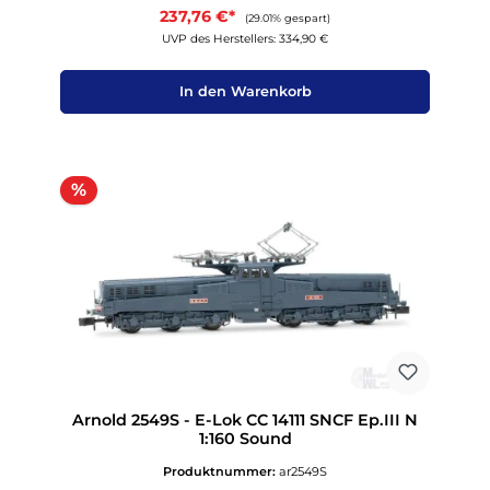
237,76 €*
(29.01% gespart)
UVP des Herstellers: 334,90 €
In den Warenkorb
Rabatt
%
Arnold 2549S - E-Lok CC 14111 SNCF Ep.III N
1:160 Sound
Produktnummer:
ar2549S