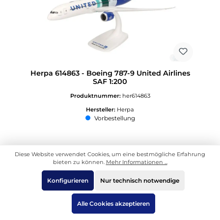
Herpa 614863 - Boeing 787-9 United Airlines
SAF 1:200
Produktnummer:
her614863
Hersteller:
Herpa
Vorbestellung
Diese Website verwendet Cookies, um eine bestmögliche Erfahrung
26,96 €*
bieten zu können.
Mehr Informationen ...
UVP des Herstellers: 29,95 €
Konfigurieren
Nur technisch notwendige
In den Warenkorb
Alle Cookies akzeptieren