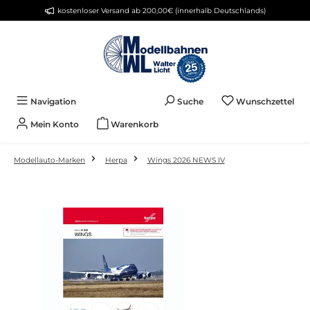
kostenloser Versand ab 200,00€ (innerhalb Deutschlands)
Zum Hauptinhalt springen
Du 
Navigation
Suche
Wunschzettel
Mein Konto
Warenkorb
Modellauto-Marken
Herpa
Wings 2026 NEWS IV