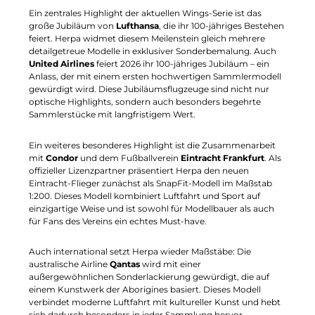
Ein zentrales Highlight der aktuellen Wings-Serie ist das
große Jubiläum von
Lufthansa
, die ihr 100-jähriges Bestehen
feiert. Herpa widmet diesem Meilenstein gleich mehrere
detailgetreue Modelle in exklusiver Sonderbemalung. Auch
United Airlines
feiert 2026 ihr 100-jähriges Jubiläum – ein
Anlass, der mit einem ersten hochwertigen Sammlermodell
gewürdigt wird. Diese Jubiläumsflugzeuge sind nicht nur
optische Highlights, sondern auch besonders begehrte
Sammlerstücke mit langfristigem Wert.
Ein weiteres besonderes Highlight ist die Zusammenarbeit
mit
Condor
und dem Fußballverein
Eintracht Frankfurt
. Als
offizieller Lizenzpartner präsentiert Herpa den neuen
Eintracht-Flieger zunächst als SnapFit-Modell im Maßstab
1:200. Dieses Modell kombiniert Luftfahrt und Sport auf
einzigartige Weise und ist sowohl für Modellbauer als auch
für Fans des Vereins ein echtes Must-have.
Auch international setzt Herpa wieder Maßstäbe: Die
australische Airline
Qantas
wird mit einer
außergewöhnlichen Sonderlackierung gewürdigt, die auf
einem Kunstwerk der Aborigines basiert. Dieses Modell
verbindet moderne Luftfahrt mit kultureller Kunst und hebt
sich dadurch besonders in jeder Sammlung hervor.