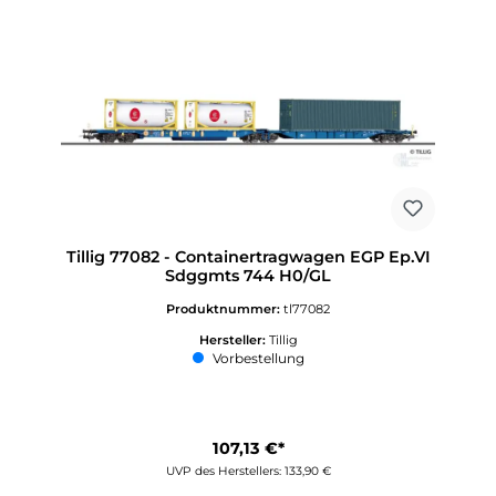
Tillig 77082 - Containertragwagen EGP Ep.VI
Sdggmts 744 H0/GL
Produktnummer:
tl77082
Hersteller:
Tillig
Vorbestellung
107,13 €*
UVP des Herstellers: 133,90 €