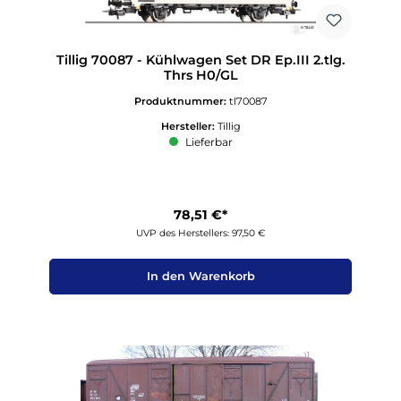
Tillig 70087 - Kühlwagen Set DR Ep.III 2.tlg.
Thrs H0/GL
Produktnummer:
tl70087
Hersteller:
Tillig
Lieferbar
78,51 €*
UVP des Herstellers: 97,50 €
In den Warenkorb