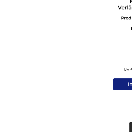
Verl
Mobi
Pro
UVP 
I