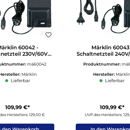
ärklin 60042 -
Märklin 60043
tnetzteil 230V/60VA
Schaltnetzteil 240V
UK
AU
uktnummer:
mä60042
Produktnummer:
mä6
Hersteller:
Märklin
Hersteller:
Märkli
Lieferbar
Lieferbar
109,99 €*
109,99 €*
es Herstellers: 129,00 €
UVP des Herstellers: 12
n den Warenkorb
In den Warenko