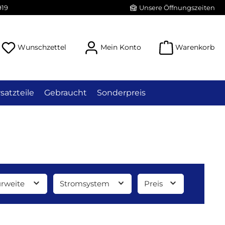
919
Unsere Öffnungszeiten
Du hast 0 Produkte auf dem Merkzettel
Wunschzettel
Mein Konto
Warenkorb
satzteile
Gebraucht
Sonderpreis
rweite
Stromsystem
Preis