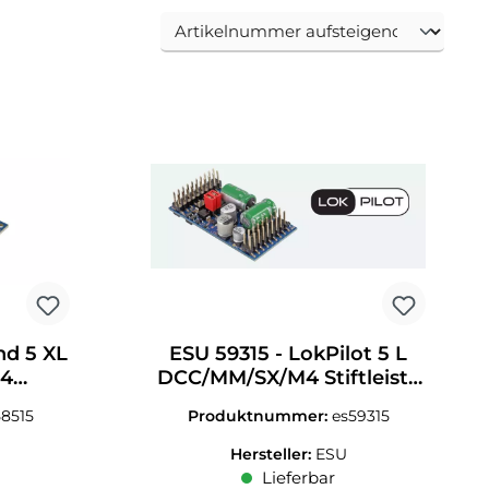
nd 5 XL
ESU 59315 - LokPilot 5 L
M4
DCC/MM/SX/M4 Stiftleiste
/Spur 1
mit Adapter Spurweite
58515
Produktnummer:
es59315
0/G/I
Hersteller:
ESU
Lieferbar