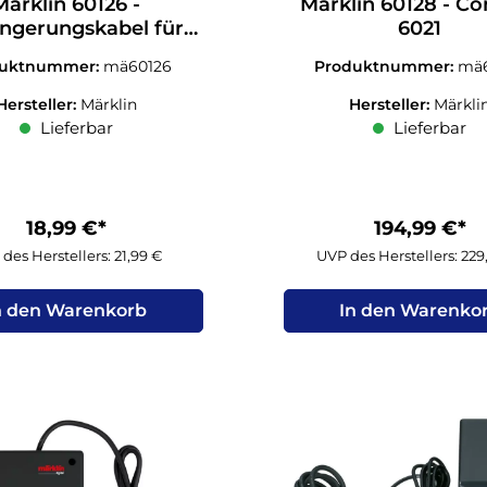
Märklin 60126 -
Märklin 60128 - C
ängerungskabel für
6021
le Station 2 Meter
duktnummer:
mä60126
Produktnummer:
mä6
Hersteller:
Märklin
Hersteller:
Märkli
Lieferbar
Lieferbar
18,99 €*
194,99 €*
des Herstellers: 21,99 €
UVP des Herstellers: 22
n den Warenkorb
In den Warenko