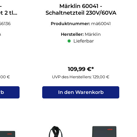
-
Märklin 60041 -
 2 tlg.
Schaltnetzteil 230V/60VA
56136
Produktnummer:
mä60041
n
Hersteller:
Märklin
Lieferbar
109,99 €*
9,00 €
UVP des Herstellers: 129,00 €
rb
In den Warenkorb