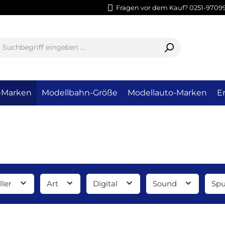
Fragen vor dem Kauf? 0251-9709
-Marken
Modellbahn-Größe
Modellauto-Marken
Er
ller
Art
Digital
Sound
Spu