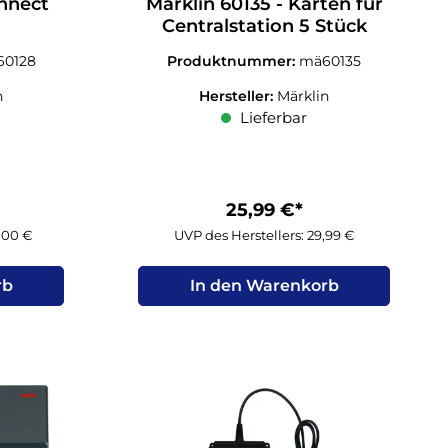
onnect
Märklin 60135 - Karten für
Centralstation 5 Stück
0128
Produktnummer:
mä60135
n
Hersteller:
Märklin
Lieferbar
25,99 €*
9,00 €
UVP des Herstellers: 29,99 €
rb
In den Warenkorb