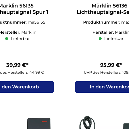
Märklin 56135 -
Märklin 56136 
thauptsignal Spur 1
Lichthauptsignal-Set
Spur 1
duktnummer:
mä56135
Produktnummer:
mä
Hersteller:
Märklin
Hersteller:
Märkli
Lieferbar
Lieferbar
39,99 €*
95,99 €*
des Herstellers: 44,99 €
UVP des Herstellers: 10
n den Warenkorb
In den Warenko