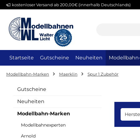
kostenloser Versand ab 200,00€ (innerhalb Deutschlands)
m Hauptinhalt springen
Zur Suche springen
Zur Hauptnavigation springen
Startseite
Gutscheine
Neuheiten
Modellbahn
Modellbahn-Marken
Maerklin
Spur 1 Zubehör
Gutscheine
Neuheiten
Modellbahn-Marken
Herste
Modellbahnexperten
Arnold