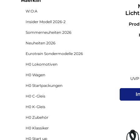
Maerklin
W:O:A
Lich
Insider Modell 2026-2
Pro
Sommerneuheiten 2026
Neuheiten 2026
Eurotrain Sondermodelle 2026
H0 Lokomotiven
H0 Wagen
UVP 
H0 Startpackungen
I
H0 C-Gleis
H0 K-Gleis
H0 Zubehör
H0 Klassiker
H0 Start up