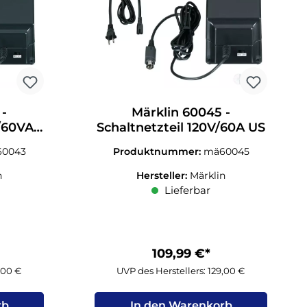
 -
Märklin 60045 -
/60VA -
Schaltnetzteil 120V/60A US
0043
Produktnummer:
mä60045
n
Hersteller:
Märklin
Lieferbar
109,99 €*
9,00 €
UVP des Herstellers: 129,00 €
rb
In den Warenkorb