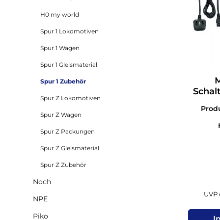
H0 my world
Spur 1 Lokomotiven
Spur 1 Wagen
Spur 1 Gleismaterial
M
Spur 1 Zubehör
Schal
Spur Z Lokomotiven
Prod
Spur Z Wagen
Spur Z Packungen
Spur Z Gleismaterial
Spur Z Zubehör
Noch
UVP d
NPE
Piko
I