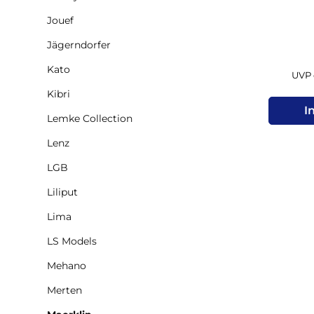
Jouef
Jägerndorfer
Kato
UVP d
Kibri
I
Lemke Collection
Lenz
LGB
Liliput
Lima
LS Models
Mehano
Merten