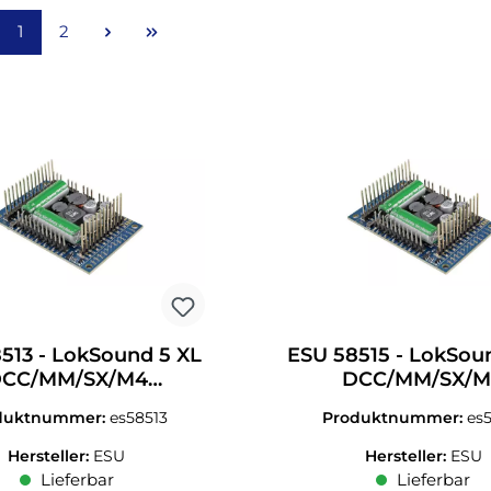
Seite
Seite
1
2
513 - LokSound 5 XL
ESU 58515 - LokSou
CC/MM/SX/M4
DCC/MM/SX/
aubklemmen Spur
Stiftleisten Spur G
duktnummer:
es58513
Produktnummer:
es
G/Spur 1
Hersteller:
ESU
Hersteller:
ESU
Lieferbar
Lieferbar