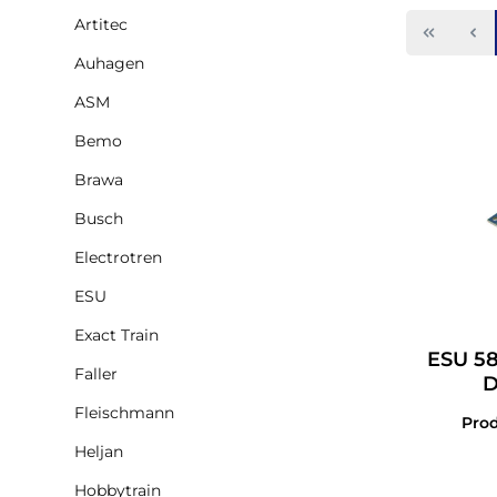
Artitec
Auhagen
ASM
Bemo
Brawa
Busch
Electrotren
ESU
Exact Train
ESU 58
Faller
D
Schr
Fleischmann
Pro
Heljan
Hobbytrain