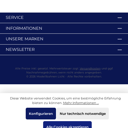
SERVICE
INFORMATIONEN
UNSERE MARKEN
NEWSLETTER
Alle Preise inkl. gesetzl. Mehrwertsteuer zzgl.
Versandkosten
und ggf.
Nachnahmegebühren, wenn nicht anders angegeben.
© 2026 Modellbahnen Licht - Alle Rechte vorbehalten.
Diese Website verwendet Cookies, um eine bestmögliche Erfahrung
bieten zu können.
Mehr Informationen ...
Konfigurieren
Nur technisch notwendige
Alle Cookies akzeptieren