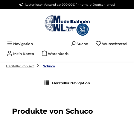
kostenloser Versand ab 200,00€ (innerhalb Deutschlands)
Zum Hauptinhalt springen
Du 
Navigation
Suche
Wunschzettel
Mein Konto
Warenkorb
Hersteller von A-Z
Schuco
Hersteller Navigation
Produkte von Schuco