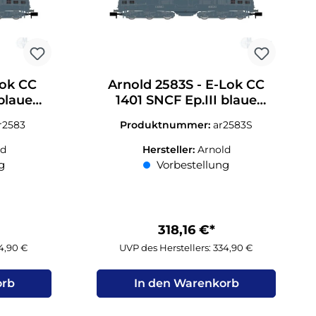
Lok CC
Arnold 2583S - E-Lok CC
 blaue
1401 SNCF Ep.III blaue
:160
Farbgebung N 1:160 Sound
r2583
Produktnummer:
ar2583S
ld
Hersteller:
Arnold
g
Vorbestellung
318,16 €*
14,90 €
UVP des Herstellers: 334,90 €
orb
In den Warenkorb