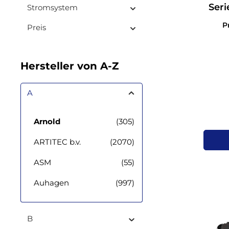
Seri
Stromsystem
P
Preis
Hersteller von A-Z
A
Arnold
(305)
ARTITEC b.v.
(2070)
ASM
(55)
Auhagen
(997)
B