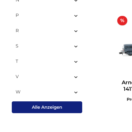
P
Ra
%
R
S
T
V
Arn
141
W
P
Alle Anzeigen