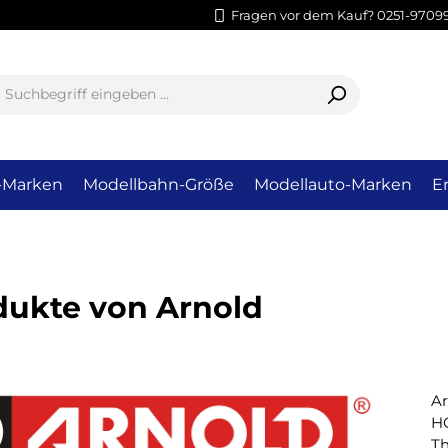
Fragen vor dem Kauf? 0251-9709
-Marken
Modellbahn-Größe
Modellauto-Marken
Er
dukte von Arnold
Ar
H
Th