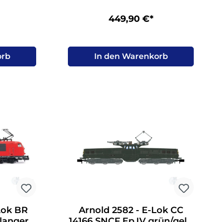
449,90 €*
orb
In den Warenkorb
Lok BR
Arnold 2582 - E-Lok CC
 langer
14166 SNCF Ep.IV grün/gelb