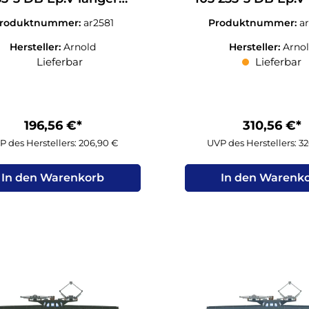
kosten verkehrsrot N
Lokkosten verkeh
roduktnummer:
ar2581
Produktnummer:
a
1:160
1:160 Sound
Hersteller:
Arnold
Hersteller:
Arno
Lieferbar
Lieferbar
196,56 €*
310,56 €*
P des Herstellers: 206,90 €
UVP des Herstellers: 3
In den Warenkorb
In den Warenk