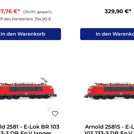
37,76 €*
329,90 €*
(29.01% gespart)
P des Herstellers: 334,90 €
In den Warenkorb
In den Warenk
ld 2581 - E-Lok BR 103
Arnold 2581S - E-
33-3 DB Ep.V langer
103 233-3 DB Ep.V