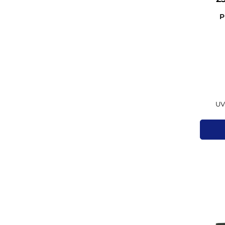
Lok
P
UV