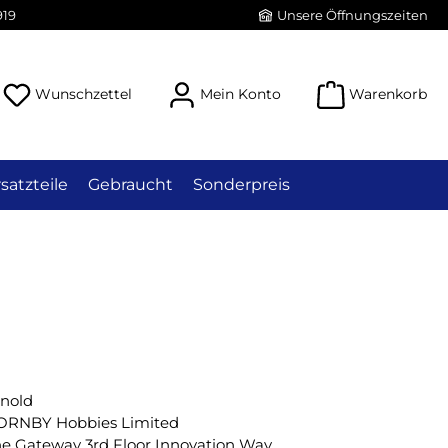
919
Unsere Öffnungszeiten
Du hast 0 Produkte auf dem Merkzettel
Wunschzettel
Mein Konto
Warenkorb
satzteile
Gebraucht
Sonderpreis
nold
ORNBY Hobbies Limited
e Gateway 3rd Floor Innovation Way