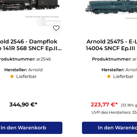
old 2546 - Dampflok
Arnold 2547S - E-
e 141R 568 SNCF Ep.III
14004 SNCF Ep.III 
N 1:160
Sound
roduktnummer:
ar2546
Produktnummer:
a
Hersteller:
Arnold
Hersteller:
Arno
Lieferbar
Lieferbar
344,90 €*
223,77 €*
(33.18% 
UVP des Herstellers: 3
In den Warenkorb
In den Warenk