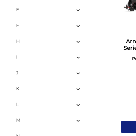
E
F
Arn
H
Seri
I
P
J
K
L
M
N