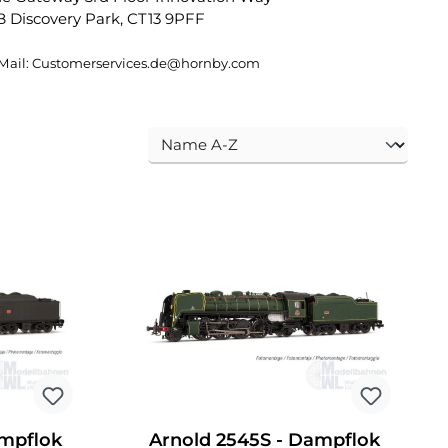
 Discovery Park, CT13 9PFF
Mail: Customerservices.de@hornby.com
ampflok
Arnold 2545S - Dampflok