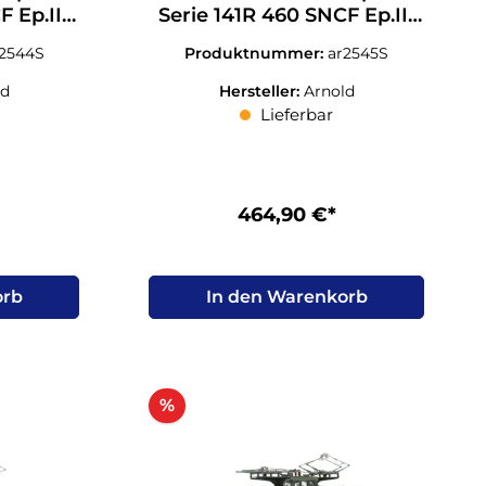
F Ep.III
Serie 141R 460 SNCF Ep.III
 Sound
grün N 1:160 Sound
r2544S
Produktnummer:
ar2545S
ld
Hersteller:
Arnold
Lieferbar
464,90 €*
orb
In den Warenkorb
Rabatt
%