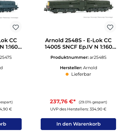
Lok CC
Arnold 2548S - E-Lok CC
N 1:160
14005 SNCF Ep.IV N 1:160
Sound
r2547S
Produktnummer:
ar2548S
ld
Hersteller:
Arnold
Lieferbar
237,76 €*
gespart)
(29.01% gespart)
34,90 €
UVP des Herstellers: 334,90 €
orb
In den Warenkorb