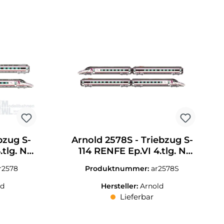
bzug S-
Arnold 2578S - Triebzug S-
.tlg. N
114 RENFE Ep.VI 4.tlg. N
1:160 Sound
r2578
Produktnummer:
ar2578S
ld
Hersteller:
Arnold
Lieferbar