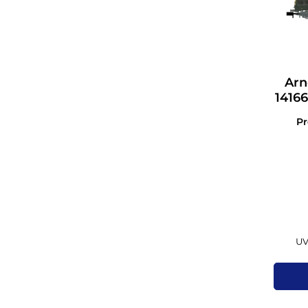
Arn
14166
P
UV