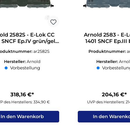
old 2582S - E-Lok CC
Arnold 2583 - E-
 SNCF Ep.IV grün/gelb
1401 SNCF Ep.III
N 1:160 Sound
Farbgebung N 1
roduktnummer:
ar2582S
Produktnummer:
a
Hersteller:
Arnold
Hersteller:
Arno
Vorbestellung
Vorbestellun
318,16 €*
204,16 €*
P des Herstellers: 334,90 €
UVP des Herstellers: 2
In den Warenkorb
In den Warenk