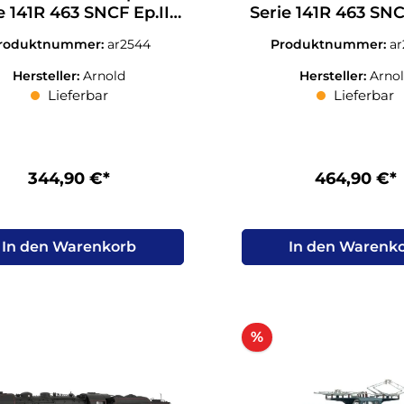
e 141R 463 SNCF Ep.III
Serie 141R 463 SNC
schwarz N 1:160
schwarz N 1:160
roduktnummer:
ar2544
Produktnummer:
a
Hersteller:
Arnold
Hersteller:
Arno
Lieferbar
Lieferbar
344,90 €*
464,90 €*
In den Warenkorb
In den Warenk
Rabatt
%