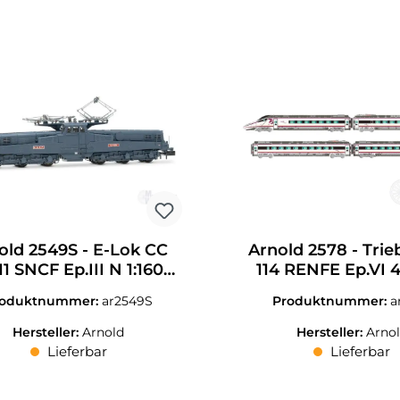
batt
old 2549S - E-Lok CC
Arnold 2578 - Trie
11 SNCF Ep.III N 1:160
114 RENFE Ep.VI 4
Sound
1:160
roduktnummer:
ar2549S
Produktnummer:
a
Hersteller:
Arnold
Hersteller:
Arno
Lieferbar
Lieferbar