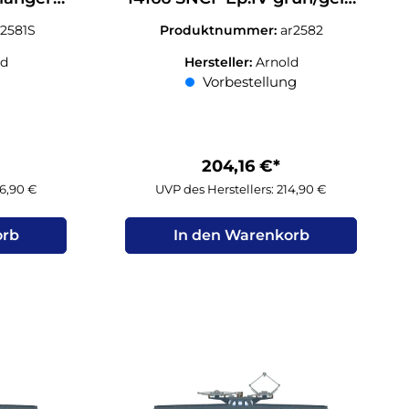
rsrot N
N 1:160
r2581S
Produktnummer:
ar2582
ld
Hersteller:
Arnold
Vorbestellung
204,16 €*
26,90 €
UVP des Herstellers: 214,90 €
orb
In den Warenkorb