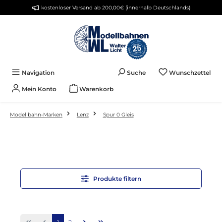
kostenloser Versand ab 200,00€ (innerhalb Deutschlands)
Zum Hauptinhalt springen
Du 
Navigation
Suche
Wunschzettel
Mein Konto
Warenkorb
Modellbahn-Marken
Lenz
Spur 0 Gleis
Produkte filtern
Seite
Seite