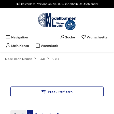
kostenloser Versand ab 200,00€ (innerhalb Deutschlands)
Zum Hauptinhalt springen
Du 
Navigation
Suche
Wunschzettel
Mein Konto
Warenkorb
Modellbahn-Marken
LGB
Gleis
Produkte filtern
Seite
Seite
Seite