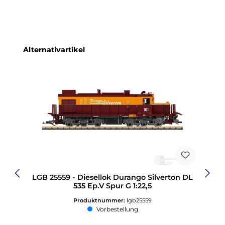
Produktgalerie überspringen
Alternativartikel
LGB 25559 - Diesellok Durango Silverton DL
535 Ep.V Spur G 1:22,5
Produktnummer:
lgb25559
Vorbestellung