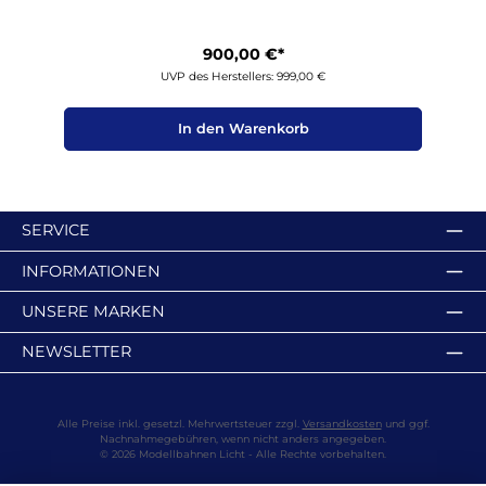
900,00 €*
UVP des Herstellers: 999,00 €
In den Warenkorb
SERVICE
INFORMATIONEN
UNSERE MARKEN
NEWSLETTER
Alle Preise inkl. gesetzl. Mehrwertsteuer zzgl.
Versandkosten
und ggf.
Nachnahmegebühren, wenn nicht anders angegeben.
© 2026 Modellbahnen Licht - Alle Rechte vorbehalten.