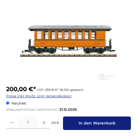
Bildergalerie überspringen
200,00 €*
UVP: 239,00 €*
(16.32% gespart)
Preise inkl. MwSt. zzgl. Versandkosten
Neuheit
Voraussichtlicher Liefertermin:
31.12.2026
Produkt Anzahl: Gib den gewünschten Wert ein oder benutze die Schaltflächen um die 
stck
In den Warenkorb