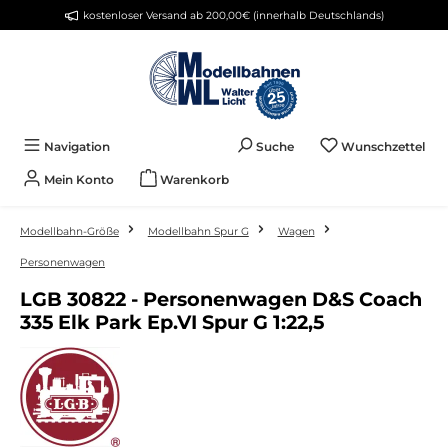
kostenloser Versand ab 200,00€ (innerhalb Deutschlands)
Zum Hauptinhalt springen
Du 
Navigation
Suche
Wunschzettel
Mein Konto
Warenkorb
Modellbahn-Größe
Modellbahn Spur G
Wagen
Personenwagen
LGB 30822 - Personenwagen D&S Coach
335 Elk Park Ep.VI Spur G 1:22,5