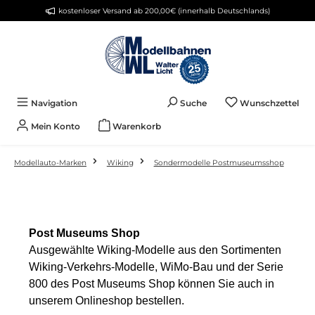
kostenloser Versand ab 200,00€ (innerhalb Deutschlands)
Zum Hauptinhalt springen
Du 
Navigation
Suche
Wunschzettel
Mein Konto
Warenkorb
Modellauto-Marken
Wiking
Sondermodelle Postmuseumsshop
Post Museums Shop
Ausgewählte Wiking-Modelle aus den Sortimenten
Wiking-Verkehrs-Modelle, WiMo-Bau und der Serie
800 des Post Museums Shop können Sie auch in
unserem Onlineshop bestellen.