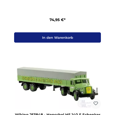
74,95 €*
In den Warenkorb
Wiking 253848 - Henschel HS 140 S Schenker