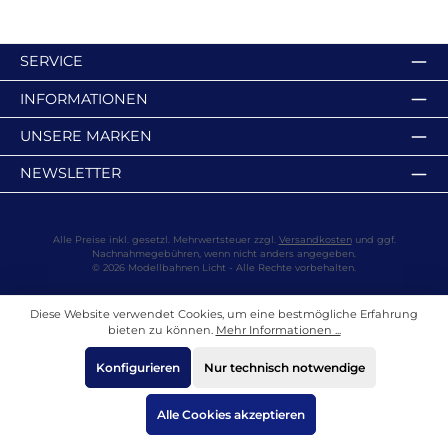
SERVICE
INFORMATIONEN
UNSERE MARKEN
NEWSLETTER
Alle Preise inkl. gesetzl. Mehrwertsteuer zzgl.
Versandkosten
und ggf.
Nachnahmegebühren, wenn nicht anders angegeben.
© 2026 Modellbahnen Licht - Alle Rechte vorbehalten.
Diese Website verwendet Cookies, um eine bestmögliche Erfahrung
bieten zu können.
Mehr Informationen ...
Konfigurieren
Nur technisch notwendige
Alle Cookies akzeptieren