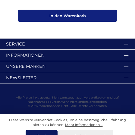
In den Warenkorb
SERVICE
INFORMATIONEN
UNSERE MARKEN
NEWSLETTER
Alle Preise inkl. gesetzl. Mehrwertsteuer zzgl.
Versandkosten
und ggf.
Nachnahmegebühren, wenn nicht anders angegeben.
© 2026 Modellbahnen Licht - Alle Rechte vorbehalten.
Diese Website verwendet Cookies, um eine bestmögliche Erfahrung
bieten zu können.
Mehr Informationen ...