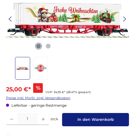
%
25,00 €*
UVP: 34,95 €*
(28.47% gespart)
Preise inkl. MwSt. zzgl. Versandkosten
Lieferbar - geringe Restmenge
Produkt Anzahl: Gib den gewünschten Wert ein oder benutze die Schaltflächen um die 
stck
In den Warenkorb