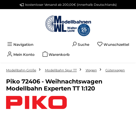
kostenloser Versand ab 200,00€ (innerhalb Deutschlands)
Zum Hauptinhalt springen
Du 
Navigation
Suche
Wunschzettel
Mein Konto
Warenkorb
Modellbahn-Größe
Modellbahn Spur TT
Wagen
Güterwagen
Piko 72406 - Weihnachtswagen
Modellbahn Experten TT 1:120
Bildergalerie überspringen