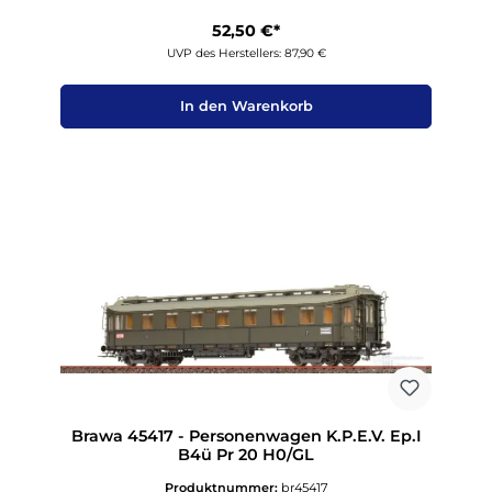
52,50 €*
UVP des Herstellers: 87,90 €
In den Warenkorb
Brawa 45417 - Personenwagen K.P.E.V. Ep.I
B4ü Pr 20 H0/GL
Produktnummer:
br45417