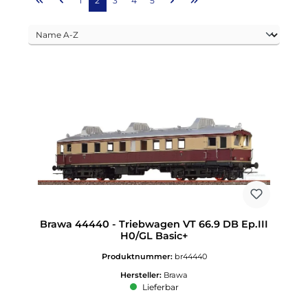
1
2
3
4
5
Brawa 44440 - Triebwagen VT 66.9 DB Ep.III
H0/GL Basic+
Produktnummer:
br44440
Hersteller:
Brawa
Lieferbar