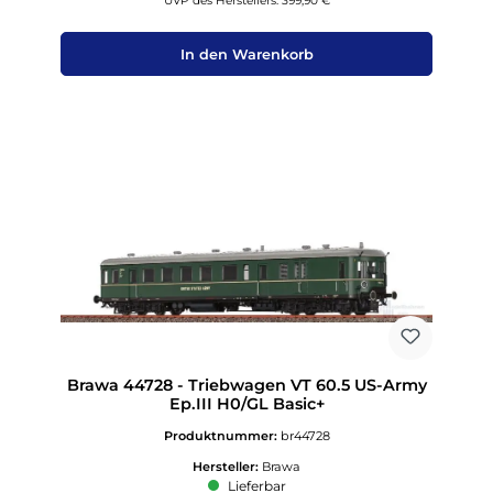
UVP des Herstellers: 399,90 €
In den Warenkorb
Brawa 44728 - Triebwagen VT 60.5 US-Army
Ep.III H0/GL Basic+
Produktnummer:
br44728
Hersteller:
Brawa
Lieferbar