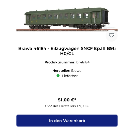
Brawa 46184 - Eilzugwagen SNCF Ep.III B9ti
H0/GL
Produktnummer:
br46184
Hersteller:
Brawa
Lieferbar
51,00 €*
UVP des Herstellers: 89,90 €
In den Warenkorb