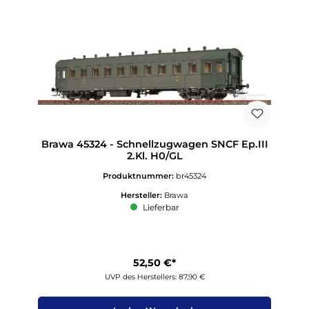
Brawa 45324 - Schnellzugwagen SNCF Ep.III
2.Kl. H0/GL
Produktnummer:
br45324
Hersteller:
Brawa
Lieferbar
52,50 €*
UVP des Herstellers: 87,90 €