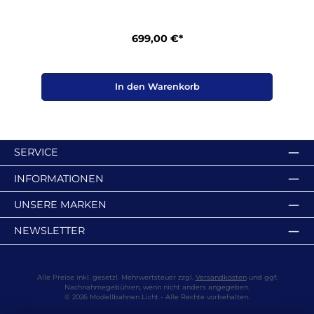
699,00 €*
In den Warenkorb
SERVICE
INFORMATIONEN
UNSERE MARKEN
NEWSLETTER
Alle Preise inkl. gesetzl. Mehrwertsteuer zzgl.
Versandkosten
und ggf.
Nachnahmegebühren, wenn nicht anders angegeben.
© 2026 Modellbahnen Licht - Alle Rechte vorbehalten.