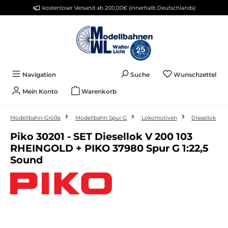
kostenloser Versand ab 200,00€ (innerhalb Deutschlands)
Zum Hauptinhalt springen
Du 
Navigation
Suche
Wunschzettel
Mein Konto
Warenkorb
Modellbahn-Größe
Modellbahn Spur G
Lokomotiven
Diesellok
Piko 30201 - SET Diesellok V 200 103
RHEINGOLD + PIKO 37980 Spur G 1:22,5
Sound
Bildergalerie überspringen