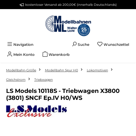
kostenloser Versand ab 200,00€ (innerhalb Deutschlands)
Zum Hauptinhalt springen
Du 
Navigation
Suche
Wunschzettel
Mein Konto
Warenkorb
Modellbahn-Größe
Modellbahn Spur H0
Lokomotiven
Gleichstrom
Triebwagen
LS Models 10118S - Triebwagen X3800
(3801) SNCF Ep.IV H0/WS
Bildergalerie überspringen