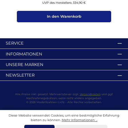
UVP des Herstellers: 334,90 €
In den Warenkorb
SERVICE
INFORMATIONEN
UNSERE MARKEN
NEWSLETTER
Alle Preise inkl. gesetzl. Mehrwertsteuer zzgl.
Versandkosten
und ggf.
Nachnahmegebühren, wenn nicht anders angegeben.
© 2026 Modellbahnen Licht - Alle Rechte vorbehalten.
Diese Website verwendet Cookies, um eine bestmögliche Erfahrung
bieten zu können.
Mehr Informationen ...