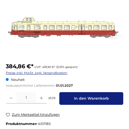
384,86 €*
UVP: 439,90 €*
(12.51% gespart)
Preise inkl. MwSt. zzgl. Versandkosten
Neuheit
Voraussichtlicher Liefertermin:
01.01.2027
Produkt Anzahl: Gib den gewünschten Wert ein oder benutze die Schaltflächen um die 
stck
In den Warenkorb
Zum Merkzettel hinzufügen
Produktnummer:
ls10118S