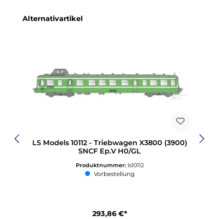
Produktgalerie überspringen
Alternativartikel
LS Models 10112 - Triebwagen X3800 (3900)
SNCF Ep.V H0/GL
Produktnummer:
ls10112
Vorbestellung
293,86 €*