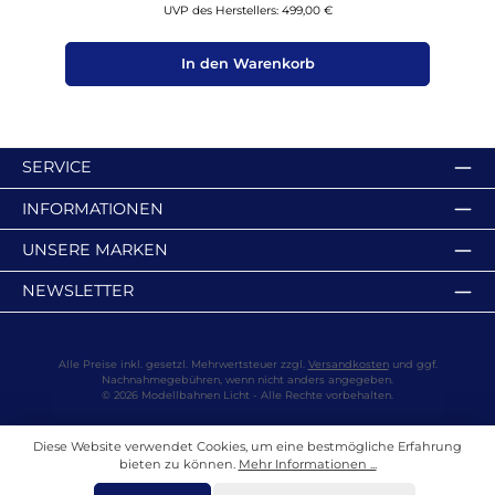
UVP des Herstellers: 499,00 €
In den Warenkorb
SERVICE
INFORMATIONEN
UNSERE MARKEN
NEWSLETTER
Alle Preise inkl. gesetzl. Mehrwertsteuer zzgl.
Versandkosten
und ggf.
Nachnahmegebühren, wenn nicht anders angegeben.
© 2026 Modellbahnen Licht - Alle Rechte vorbehalten.
Diese Website verwendet Cookies, um eine bestmögliche Erfahrung
bieten zu können.
Mehr Informationen ...