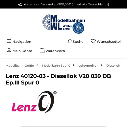
kostenloser Versand ab 200,00€ (innerhalb Deutschlands)
Zum Hauptinhalt springen
Du 
Navigation
Suche
Wunschzettel
Mein Konto
Warenkorb
Modellbahn-Größe
Modellbahn Spur 0
Lokomotiven
Diesellok
Lenz 40120-03 - Diesellok V20 039 DB
Ep.III Spur 0