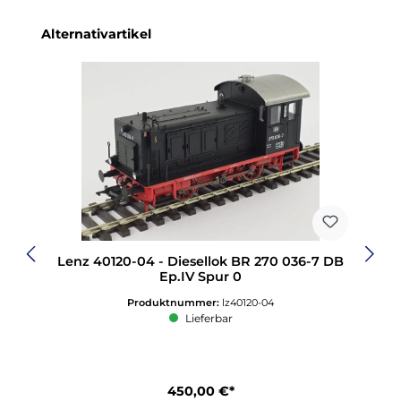
Produktgalerie überspringen
Alternativartikel
Lenz 40120-04 - Diesellok BR 270 036-7 DB
Ep.IV Spur 0
Produktnummer:
lz40120-04
Lieferbar
450,00 €*