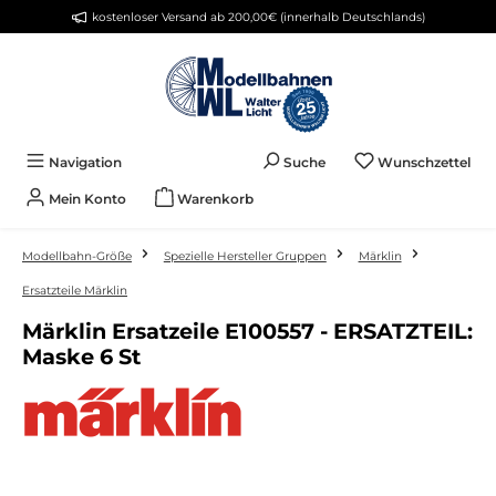
kostenloser Versand ab 200,00€ (innerhalb Deutschlands)
Zum Hauptinhalt springen
Du 
Navigation
Suche
Wunschzettel
Mein Konto
Warenkorb
Modellbahn-Größe
Spezielle Hersteller Gruppen
Märklin
Ersatzteile Märklin
Märklin Ersatzeile E100557 - ERSATZTEIL:
Maske 6 St
Bildergalerie überspringen