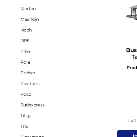
Merten
Maerklin
Noch
NPE
Bus
Piko
T
Pola
Pro
Preiser
Rivarossi
Roco
Sudexpress
Tillig
UVP 
Trix
I
Viessmann