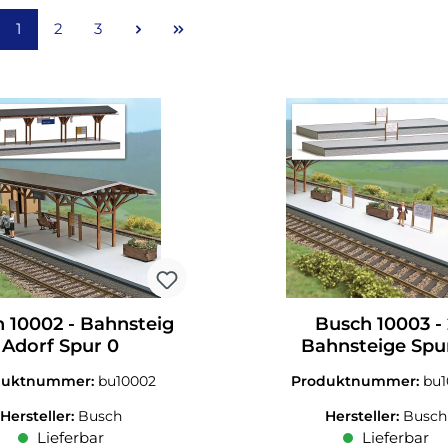
Seite
Seite
Seite
1
2
3
 10002 - Bahnsteig
Busch 10003 -
Adorf Spur 0
Bahnsteige Spu
duktnummer:
bu10002
Produktnummer:
bu
Hersteller:
Busch
Hersteller:
Busch
Lieferbar
Lieferbar