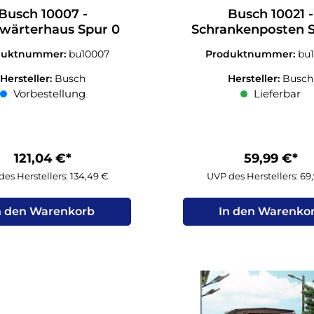
Busch 10007 -
Busch 10021 -
wärterhaus Spur 0
Schrankenposten 
duktnummer:
bu10007
Produktnummer:
bu
Hersteller:
Busch
Hersteller:
Busch
Vorbestellung
Lieferbar
121,04 €*
59,99 €*
es Herstellers: 134,49 €
UVP des Herstellers: 69
n den Warenkorb
In den Warenko