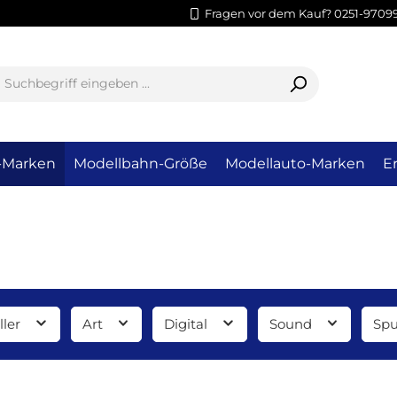
Fragen vor dem Kauf? 0251-9709
-Marken
Modellbahn-Größe
Modellauto-Marken
Er
ller
Art
Digital
Sound
Spu