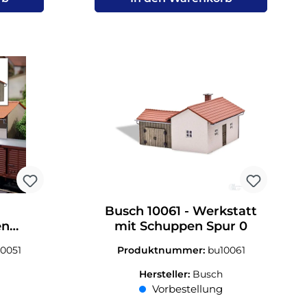
Busch 10061 - Werkstatt
en
mit Schuppen Spur 0
r 0
10051
Produktnummer:
bu10061
Hersteller:
Busch
Vorbestellung