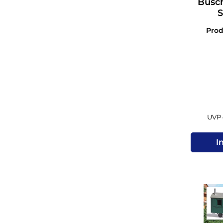
Busch
S
Pro
UVP 
I