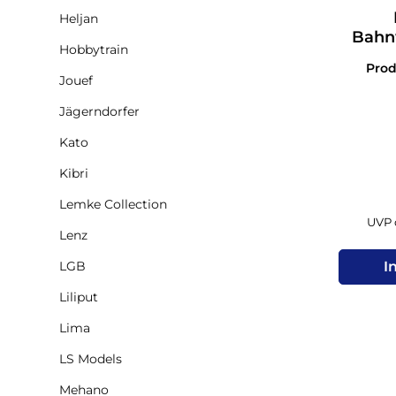
Heljan
Bahn
Hobbytrain
Pro
Jouef
Jägerndorfer
Kato
Kibri
Lemke Collection
UVP d
Lenz
LGB
I
Liliput
Lima
LS Models
Mehano