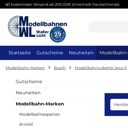
kostenloser Versand ab 200,00€ (innerhalb Deutschlands)
m Hauptinhalt springen
Zur Suche springen
Zur Hauptnavigation springen
Startseite
Gutscheine
Neuheiten
Modellbahn
Modellbahn-Marken
Busch
Modellbahnzubehör Spur 0
Gutscheine
Neuheiten
Modellbahn-Marken
Herste
Modellbahnexperten
Arnold