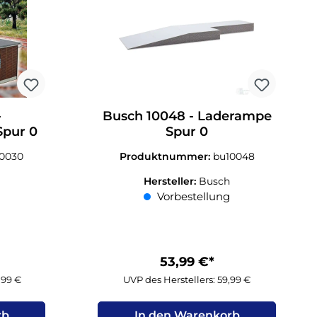
-
Busch 10048 - Laderampe
Spur 0
Spur 0
10030
Produktnummer:
bu10048
Hersteller:
Busch
Vorbestellung
53,99 €*
,99 €
UVP des Herstellers: 59,99 €
rb
In den Warenkorb