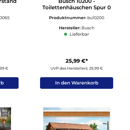
rstand
Busch 10200 -
Toilettenhäuschen Spur 0
10065
Produktnummer:
bu10200
Hersteller:
Busch
Lieferbar
25,99 €*
,99 €
UVP des Herstellers: 29,99 €
rb
In den Warenkorb