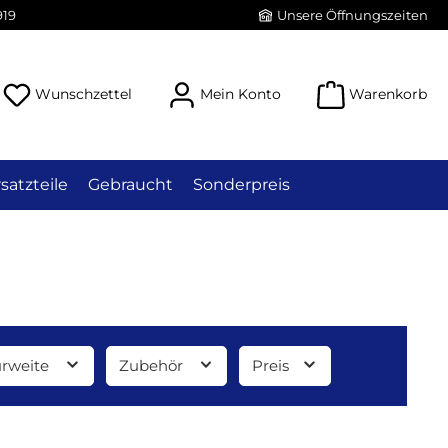
919
Unsere Öffnungszeiten
Du hast 0 Produkte auf dem Merkzettel
Wunschzettel
Mein Konto
Warenkorb
satzteile
Gebraucht
Sonderpreis
rweite
Zubehör
Preis