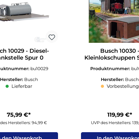
ch 10029 - Diesel-
Busch 10030 
ankstelle Spur 0
Kleinlokschuppen 
duktnummer:
bu10029
Produktnummer:
bu
Hersteller:
Busch
Hersteller:
Busch
Lieferbar
Vorbestellung
75,99 €*
119,99 €*
des Herstellers: 94,99 €
UVP des Herstellers: 139
n den Warenkorb
In den Warenko