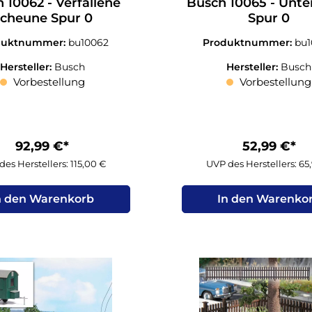
 10062 - Verfallene
Busch 10065 - Unte
cheune Spur 0
Spur 0
duktnummer:
bu10062
Produktnummer:
bu
Hersteller:
Busch
Hersteller:
Busch
Vorbestellung
Vorbestellung
92,99 €*
52,99 €*
des Herstellers: 115,00 €
UVP des Herstellers: 65
n den Warenkorb
In den Warenko