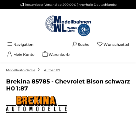
kostenloser Versand ab 200,00€ (innerhalb Deutschlands)
Zum Hauptinhalt springen
Du 
Navigation
Suche
Wunschzettel
Mein Konto
Warenkorb
Modellauto-Größe
Autos 1:87
Brekina 85785 - Chevrolet Bison schwarz
H0 1:87
Bildergalerie überspringen