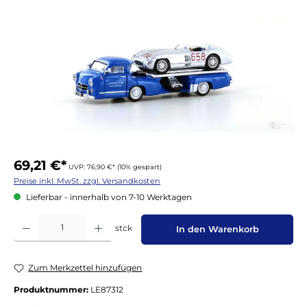
69,21 €*
UVP: 76,90 €*
(10% gespart)
Preise inkl. MwSt. zzgl. Versandkosten
Lieferbar - innerhalb von 7-10 Werktagen
Produkt Anzahl: Gib den gewünschten Wert ein oder benutze die Schaltflächen um die 
stck
In den Warenkorb
Zum Merkzettel hinzufügen
Produktnummer:
LE87312