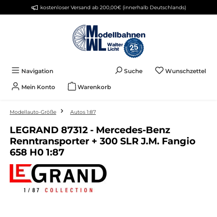
kostenloser Versand ab 200,00€ (innerhalb Deutschlands)
Zum Hauptinhalt springen
Du 
Navigation
Suche
Wunschzettel
Mein Konto
Warenkorb
Modellauto-Größe
Autos 1:87
LEGRAND 87312 - Mercedes-Benz
Renntransporter + 300 SLR J.M. Fangio
658 H0 1:87
Bildergalerie überspringen