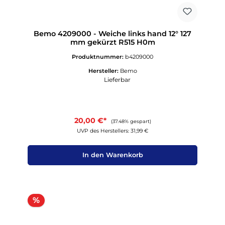
Bemo 4209000 - Weiche links hand 12° 127
mm gekürzt R515 H0m
Produktnummer:
b4209000
Hersteller:
Bemo
Lieferbar
20,00 €*
(37.48% gespart)
UVP des Herstellers: 31,99 €
In den Warenkorb
Rabatt
%