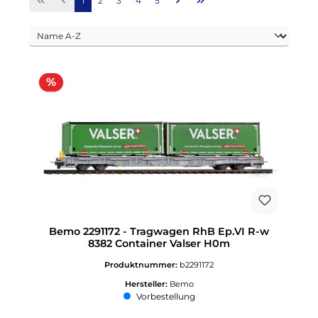
1
2
3
4
5
Rabatt
%
Bemo 2291172 - Tragwagen RhB Ep.VI R-w
8382 Container Valser H0m
Produktnummer:
b2291172
Hersteller:
Bemo
Vorbestellung