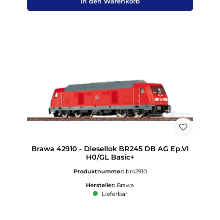
In den Warenkorb
Brawa 42910 - Diesellok BR245 DB AG Ep.VI
H0/GL Basic+
Produktnummer:
br42910
Hersteller:
Brawa
Lieferbar