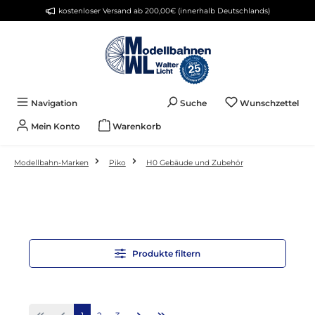
kostenloser Versand ab 200,00€ (innerhalb Deutschlands)
Zum Hauptinhalt springen
Du 
Navigation
Suche
Wunschzettel
Mein Konto
Warenkorb
Modellbahn-Marken
Piko
H0 Gebäude und Zubehör
Produkte filtern
Seite
Seite
Seite