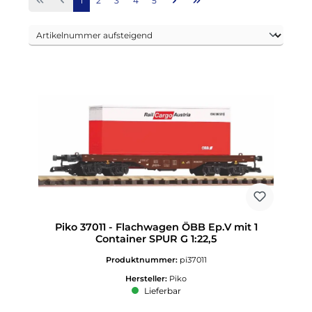
1
2
3
4
5
Piko 37011 - Flachwagen ÖBB Ep.V mit 1
Container SPUR G 1:22,5
Produktnummer:
pi37011
Hersteller:
Piko
Lieferbar