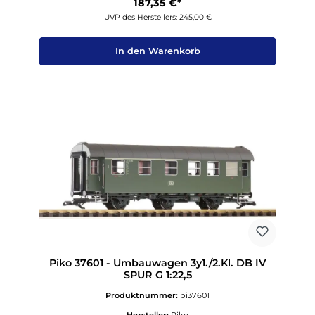
187,35 €*
UVP des Herstellers: 245,00 €
In den Warenkorb
Piko 37601 - Umbauwagen 3y1./2.Kl. DB IV
SPUR G 1:22,5
Produktnummer:
pi37601
Hersteller:
Piko