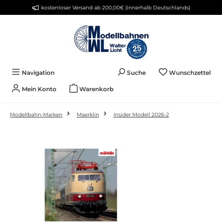
kostenloser Versand ab 200,00€ (innerhalb Deutschlands)
Zum Hauptinhalt springen
Du 
Navigation
Suche
Wunschzettel
Mein Konto
Warenkorb
Modellbahn-Marken
Maerklin
Insider Modell 2026-2