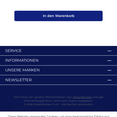
In den Warenkorb
SERVICE
INFORMATIONEN
UNSERE MARKEN
NEWSLETTER
Alle Preise inkl. gesetzl. Mehrwertsteuer zzgl.
Versandkosten
und ggf.
Nachnahmegebühren, wenn nicht anders angegeben.
© 2026 Modellbahnen Licht - Alle Rechte vorbehalten.
Diese Website verwendet Cookies, um eine bestmögliche Erfahrung