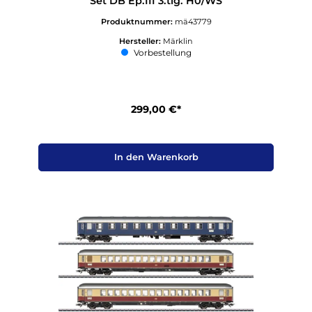
Set DB Ep.III 3.tlg. H0/WS
Produktnummer:
mä43779
Hersteller:
Märklin
Vorbestellung
299,00 €*
In den Warenkorb