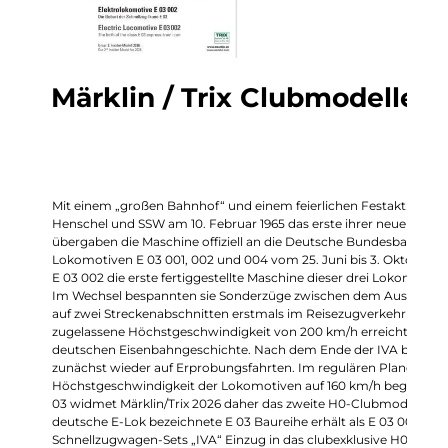
Märklin / Trix Clubmodelle 2
Mit einem „großen Bahnhof“ und einem feierlichen Festakt in Kasse
Henschel und SSW am 10. Februar 1965 das erste ihrer neuen „Pa
übergaben die Maschine offiziell an die Deutsche Bundesbahn. wäh
Lokomotiven E 03 001, 002 und 004 vom 25. Juni bis 3. Oktober 1
E 03 002 die erste fertiggestellte Maschine dieser drei Lokomoti
Im Wechsel bespannten sie Sonderzüge zwischen dem Ausstellu
auf zwei Streckenabschnitten erstmals im Reisezugverkehr die
zugelassene Höchstgeschwindigkeit von 200 km/h erreicht – ein 
deutschen Eisenbahngeschichte. Nach dem Ende der IVA beschränk
zunächst wieder auf Erprobungsfahrten. Im regulären Planeinsatz
Höchstgeschwindigkeit der Lokomotiven auf 160 km/h begrenzt. D
03 widmet Märklin/Trix 2026 daher das zweite H0-Clubmodell. Die
deutsche E-Lok bezeichnete E 03 Baureihe erhält als E 03 002 neu 
Schnellzugwagen-Sets „IVA“ Einzug in das clubexklusive H0-Portf