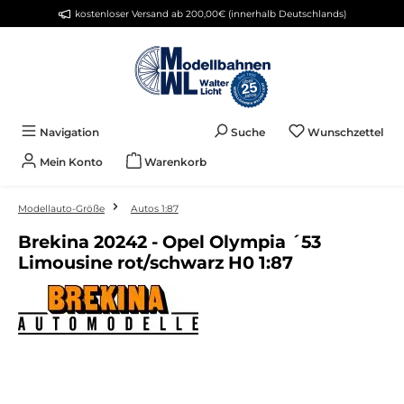
kostenloser Versand ab 200,00€ (innerhalb Deutschlands)
Zum Hauptinhalt springen
Du 
Navigation
Suche
Wunschzettel
Mein Konto
Warenkorb
Modellauto-Größe
Autos 1:87
Brekina 20242 - Opel Olympia ´53
Limousine rot/schwarz H0 1:87
Bildergalerie überspringen