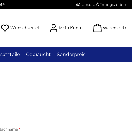
919
Unsere Öffnungszeiten
Du hast 0 Produkte auf dem Merkzettel
Wunschzettel
Mein Konto
Warenkorb
satzteile
Gebraucht
Sonderpreis
Nachname
*