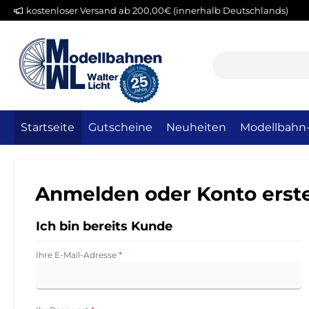
kostenloser Versand ab 200,00€ (innerhalb Deutschlands)
m Hauptinhalt springen
Zur Suche springen
Zur Hauptnavigation springen
Startseite
Gutscheine
Neuheiten
Modellbahn
Anmelden oder Konto erste
Ich bin bereits Kunde
Ihre E-Mail-Adresse
*