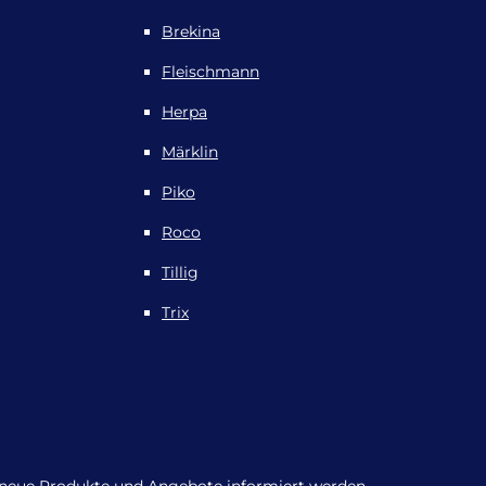
Brekina
Fleischmann
Herpa
Märklin
Piko
Roco
Tillig
Trix
r neue Produkte und Angebote informiert werden.